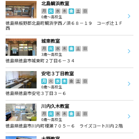
北島鯛浜教室
月
火
水
木
金
土
日
0歳～高校生
徳島県板野郡北島町鯛浜字西ノ須６８－１９ コーポ辻１Ｆ
西
城東教室
月
火
水
木
金
土
日
3歳～高校生
徳島県徳島市城東町２丁目６－３４
安宅３丁目教室
月
火
水
木
金
土
日
0歳～高校生
徳島県徳島市安宅３丁目３－６
川内久木教室
月
火
水
木
金
土
日
0歳～高校生
徳島県徳島市川内町榎瀬７０５－６ ライズコート川内２階
大野教室