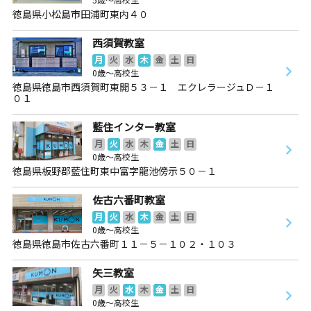
徳島県小松島市田浦町東内４０
西須賀教室
月
火
水
木
金
土
日
0歳～高校生
徳島県徳島市西須賀町東開５３－１ エクレラージュＤ－１
０１
藍住インター教室
月
火
水
木
金
土
日
0歳～高校生
徳島県板野郡藍住町東中富字龍池傍示５０－１
佐古六番町教室
月
火
水
木
金
土
日
0歳～高校生
徳島県徳島市佐古六番町１１－５－１０２・１０３
矢三教室
月
火
水
木
金
土
日
0歳～高校生