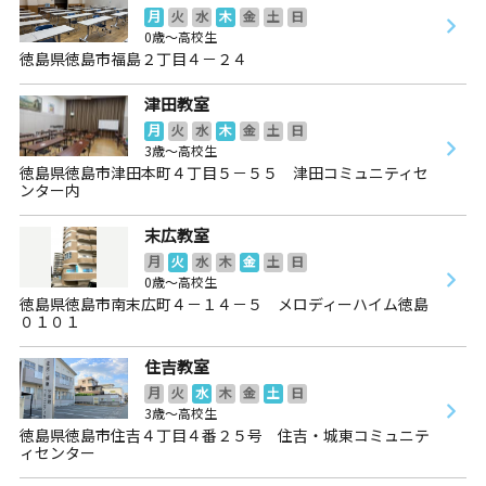
月
火
水
木
金
土
日
0歳～高校生
徳島県徳島市福島２丁目４－２４
津田教室
月
火
水
木
金
土
日
3歳～高校生
徳島県徳島市津田本町４丁目５－５５ 津田コミュニティセ
ンター内
末広教室
月
火
水
木
金
土
日
0歳～高校生
徳島県徳島市南末広町４－１４－５ メロディーハイム徳島
０１０１
住吉教室
月
火
水
木
金
土
日
3歳～高校生
徳島県徳島市住吉４丁目４番２５号 住吉・城東コミュニテ
ィセンター