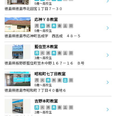
0歳～高校生
徳島県徳島市北田宮１丁目７－３０
応神ＹＢ教室
月
火
水
木
金
土
日
0歳～高校生
徳島県徳島市応神町吉成字 西吉成 ４８－５
藍住笠木教室
月
火
水
木
金
土
日
3歳～高校生
徳島県板野郡藍住町笠木中野１６７－１６ Ｂ号
昭和町七丁目教室
月
火
水
木
金
土
日
0歳～高校生
徳島県徳島市昭和町７丁目４０番地６
吉野本町教室
月
火
水
木
金
土
日
2歳～高校生