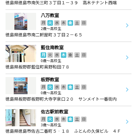
徳島県徳島市南矢三町３丁目１－３９ 高木テナント西端
八万教室
月
火
水
木
金
土
日
2歳～高校生
徳島県徳島市南二軒屋町３丁目２－６５
藍住南教室
月
火
水
木
金
土
日
0歳～高校生
徳島県板野郡藍住町奥野和田７８
板野教室
月
火
水
木
金
土
日
0歳～高校生
徳島県板野郡板野町大寺字泉口２０ サンメイト一番街内
佐古駅前教室
月
火
水
木
金
土
日
3歳～高校生
徳島県徳島市佐古二番町５‐１８ ふとんの久保ビル ４Ｆ