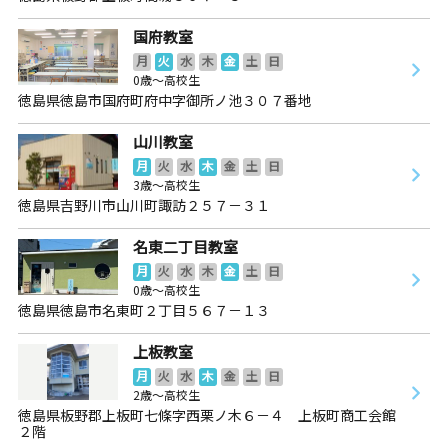
国府教室
月
火
水
木
金
土
日
0歳～高校生
徳島県徳島市国府町府中字御所ノ池３０７番地
山川教室
月
火
水
木
金
土
日
3歳～高校生
徳島県吉野川市山川町諏訪２５７－３１
名東二丁目教室
月
火
水
木
金
土
日
0歳～高校生
徳島県徳島市名東町２丁目５６７－１３
上板教室
月
火
水
木
金
土
日
2歳～高校生
徳島県板野郡上板町七條字西栗ノ木６－４ 上板町商工会館
２階