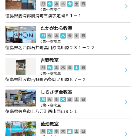
月
火
水
木
金
土
日
0歳～高校生
徳島県勝浦郡勝浦町三溪字定岡８１－１
たかがわら教室
月
火
水
木
金
土
日
0歳～高校生
徳島県名西郡石井町高川原高川原２３１－２２
吉野教室
月
火
水
木
金
土
日
0歳～高校生
徳島県阿波市吉野町西条岡ノ川原８７－２
しらさぎ台教室
月
火
水
木
金
土
日
3歳～高校生
徳島県徳島市上八万町西山西山９５１
藍畑教室
月
火
水
木
金
土
日