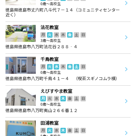
0歳～高校生
徳島県徳島市丈六町八斗代７－１４（コミュニティセンター
近く）
法花教室
月
火
水
木
金
土
日
3歳～高校生
徳島県徳島市八万町法花谷２８８‐４
千鳥教室
月
火
水
木
金
土
日
0歳～高校生
徳島県徳島市八万町千鳥４１－４ （喫茶スギノコムラ横）
えびすやま教室
月
火
水
木
金
土
日
0歳～高校生
徳島県徳島市八万町夷山２６６番１２
田浦教室
月
火
水
木
金
土
日
5歳～高校生