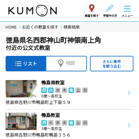
教室を探す
学習中の方
メニュー
HOME
お近くの教室を探す
検索結果
徳島県名西郡神山町神領南上角
付近の公文式教室
さらに条件
地図
リスト
を絞り込む
鴨島南教室
月
火
水
木
金
土
日
0歳～高校生
徳島県吉野川市鴨島町上下島５９
鴨島教室
月
火
水
木
金
土
日
3歳～高校生
徳島県吉野川市鴨島町鴨島３５６