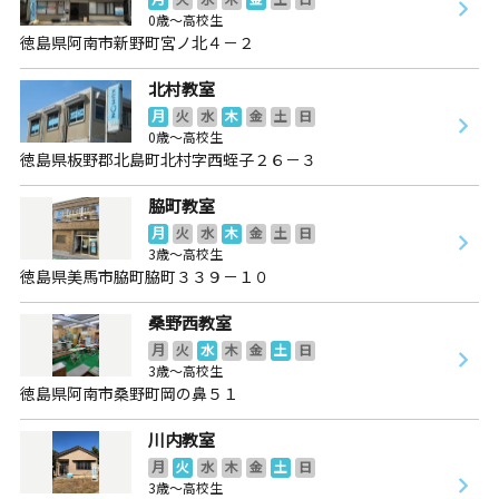
0歳～高校生
徳島県阿南市新野町宮ノ北４－２
北村教室
月
火
水
木
金
土
日
0歳～高校生
徳島県板野郡北島町北村字西蛭子２６－３
脇町教室
月
火
水
木
金
土
日
3歳～高校生
徳島県美馬市脇町脇町３３９－１０
桑野西教室
月
火
水
木
金
土
日
3歳～高校生
徳島県阿南市桑野町岡の鼻５１
川内教室
月
火
水
木
金
土
日
3歳～高校生