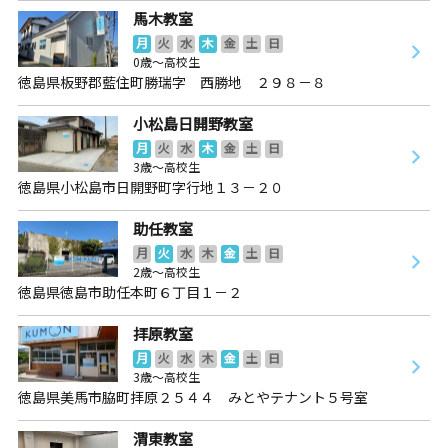
馬木教室
月
火
水
木
金
土
日
0歳～高校生
徳島県板野郡藍住町勝瑞字 西勝地 ２９８－８
小松島日開野教室
月
火
水
木
金
土
日
3歳～高校生
徳島県小松島市日開野町字行地１３－２０
助任教室
月
火
水
木
金
土
日
2歳～高校生
徳島県徳島市助任本町６丁目１－２
拝原教室
月
火
水
木
金
土
日
3歳～高校生
徳島県美馬市脇町拝原２５４４ みとやテナント５号室
渭東教室