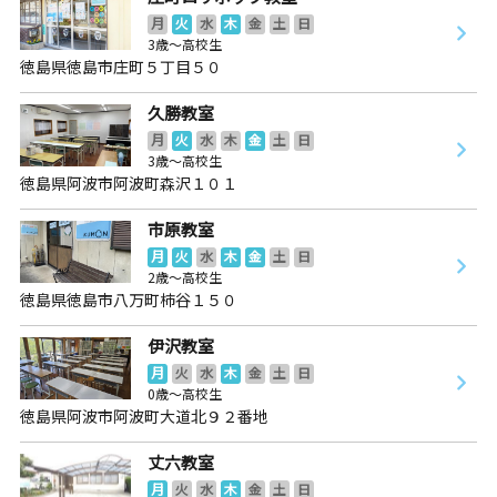
月
火
水
木
金
土
日
3歳～高校生
徳島県徳島市庄町５丁目５０
久勝教室
月
火
水
木
金
土
日
3歳～高校生
徳島県阿波市阿波町森沢１０１
市原教室
月
火
水
木
金
土
日
2歳～高校生
徳島県徳島市八万町柿谷１５０
伊沢教室
月
火
水
木
金
土
日
0歳～高校生
徳島県阿波市阿波町大道北９２番地
丈六教室
月
火
水
木
金
土
日