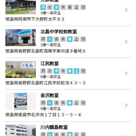
月
火
水
木
金
土
日
3歳～高校生
徳島県阿南市下大野町太平９３
北島中学校前教室
月
火
水
木
金
土
日
3歳～高校生
徳島県板野郡北島町高房字東中道９番地８
江尻教室
月
火
水
木
金
土
日
0歳～高校生
徳島県板野郡北島町江尻字妙蛇池４３－３
金沢教室
月
火
水
木
金
土
日
0歳～高校生
徳島県徳島市北沖洲１丁目１３－５－６
川内鶴島教室
月
火
水
木
金
土
日