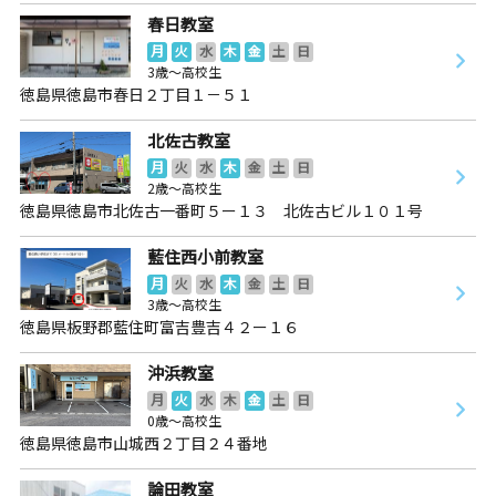
春日教室
月
火
水
木
金
土
日
3歳～高校生
徳島県徳島市春日２丁目１－５１
北佐古教室
月
火
水
木
金
土
日
2歳～高校生
徳島県徳島市北佐古一番町５ー１３ 北佐古ビル１０１号
藍住西小前教室
月
火
水
木
金
土
日
3歳～高校生
徳島県板野郡藍住町富吉豊吉４２ー１６
沖浜教室
月
火
水
木
金
土
日
0歳～高校生
徳島県徳島市山城西２丁目２４番地
論田教室