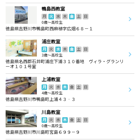
鴨島西教室
月
火
水
木
金
土
日
0歳～高校生
徳島県吉野川市鴨島町西麻植字広畑６８－１
浦庄教室
月
火
水
木
金
土
日
3歳～高校生
徳島県名西郡石井町浦庄下浦３１０番地 ヴィラ・グランリ
ーオ１０１号室
上浦教室
月
火
水
木
金
土
日
4歳～高校生
徳島県吉野川市鴨島町上浦４３‐３
川島教室
月
火
水
木
金
土
日
0歳～高校生
徳島県吉野川市川島町宮島６９９－９