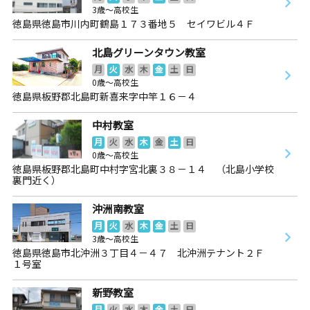
3歳～高校生
徳島県徳島市川内町鶴島１７３番地５ セイワビル４Ｆ
北島グリーンタウン教室
月
火
水
木
金
土
日
0歳～高校生
徳島県板野郡北島町新喜来字中竿１６－４
中村教室
月
火
水
木
金
土
日
0歳～高校生
徳島県板野郡北島町中村字宮北裏３８－１４ （北島小学校
裏門近く）
沖洲南教室
月
火
水
木
金
土
日
3歳～高校生
徳島県徳島市北沖洲３丁目４－４７ 北沖洲テナント２Ｆ
１号室
新野教室
月
火
水
木
金
土
日