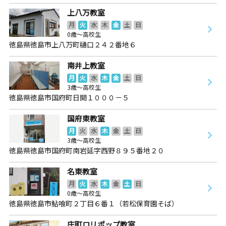
上八万教室
月
火
水
木
金
土
日
0歳～高校生
徳島県徳島市上八万町樋口２４２番地６
南井上教室
月
火
水
木
金
土
日
3歳～高校生
徳島県徳島市国府町日開１０００－５
国府東教室
月
火
水
木
金
土
日
3歳～高校生
徳島県徳島市国府町南岩延字西野８９５番地２０
名東教室
月
火
水
木
金
土
日
0歳～高校生
徳島県徳島市鮎喰町２丁目６番１（若松保育園そば）
庄町ロリポップ教室