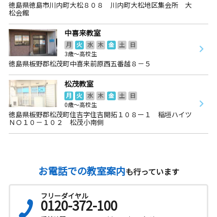
徳島県徳島市川内町大松８０８ 川内町大松地区集会所 大
松会館
中喜来教室
月
火
水
木
金
土
日
3歳～高校生
徳島県板野郡松茂町中喜来前原西五番越８－５
松茂教室
月
火
水
木
金
土
日
0歳～高校生
徳島県板野郡松茂町住吉字住吉開拓１０８ー１ 稲垣ハイツ
ＮＯ１０－１０２ 松茂小南側
お電話での教室案内
も行っています
フリーダイヤル
0120-372-100