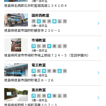
2歳～高校生
徳島県名西郡石井町藍畑高畑１３４１の４
国府西教室
月
火
水
木
金
土
日
0歳～高校生
徳島県徳島市国府町観音寺２３０－１
市場教室
月
火
水
木
金
土
日
3歳～高校生
徳島県阿波市市場町市場上野段７２４－５（宮田学園内）
竜王教室
月
火
水
木
金
土
日
0歳～高校生
徳島県徳島市国府町竜王６－２６
高志教室
月
火
水
木
金
土
日
3歳～高校生
徳島県板野郡上板町高磯３０７－３