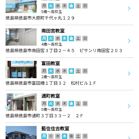
月
火
水
木
金
土
日
0歳～高校生
徳島県徳島市大原町千代ヶ丸１２９
南田宮教室
月
火
水
木
金
土
日
4歳～高校生
徳島県徳島市南田宮３丁目２－４５ ピサンリ南田宮２０３
富田教室
月
火
水
木
金
土
日
2歳～高校生
徳島県徳島市富田橋１丁目３２ 松村ビル１Ｆ
通町教室
月
火
水
木
金
土
日
0歳～高校生
徳島県徳島市通町３丁目３３－２ ２Ｆ
藍住住吉教室
月
火
水
木
金
土
日