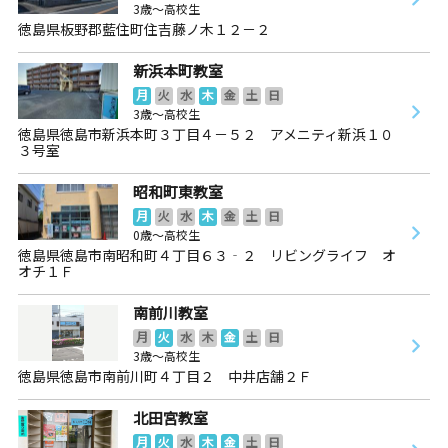
3歳～高校生
徳島県板野郡藍住町住吉藤ノ木１２－２
新浜本町教室
月
火
水
木
金
土
日
3歳～高校生
徳島県徳島市新浜本町３丁目４－５２ アメニティ新浜１０
３号室
昭和町東教室
月
火
水
木
金
土
日
0歳～高校生
徳島県徳島市南昭和町４丁目６３‐２ リビングライフ オ
オチ１Ｆ
南前川教室
月
火
水
木
金
土
日
3歳～高校生
徳島県徳島市南前川町４丁目２ 中井店舗２Ｆ
北田宮教室
月
火
水
木
金
土
日