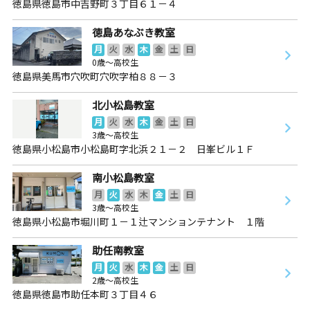
徳島県徳島市中吉野町３丁目６１－４
徳島あなぶき教室
月
火
水
木
金
土
日
0歳～高校生
徳島県美馬市穴吹町穴吹字柏８８－３
北小松島教室
月
火
水
木
金
土
日
3歳～高校生
徳島県小松島市小松島町字北浜２１－２ 日峯ビル１Ｆ
南小松島教室
月
火
水
木
金
土
日
3歳～高校生
徳島県小松島市堀川町１－１辻マンションテナント １階
助任南教室
月
火
水
木
金
土
日
2歳～高校生
徳島県徳島市助任本町３丁目４６