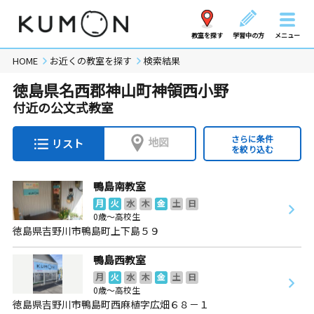
教室を探す
学習中の方
メニュー
HOME
お近くの教室を探す
検索結果
徳島県名西郡神山町神領西小野
付近の公文式教室
さらに条件
地図
リスト
を絞り込む
鴨島南教室
月
火
水
木
金
土
日
0歳～高校生
徳島県吉野川市鴨島町上下島５９
鴨島西教室
月
火
水
木
金
土
日
0歳～高校生
徳島県吉野川市鴨島町西麻植字広畑６８－１