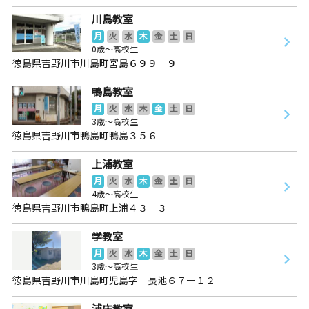
川島教室
月
火
水
木
金
土
日
0歳～高校生
徳島県吉野川市川島町宮島６９９－９
鴨島教室
月
火
水
木
金
土
日
3歳～高校生
徳島県吉野川市鴨島町鴨島３５６
上浦教室
月
火
水
木
金
土
日
4歳～高校生
徳島県吉野川市鴨島町上浦４３‐３
学教室
月
火
水
木
金
土
日
3歳～高校生
徳島県吉野川市川島町児島字 長池６７ー１２
浦庄教室