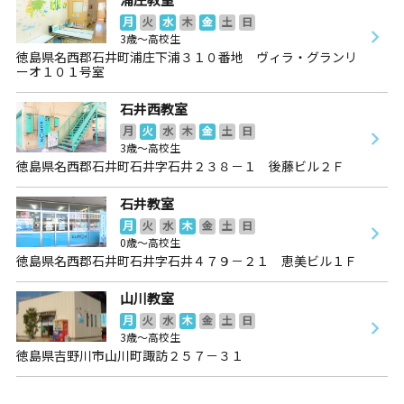
月
火
水
木
金
土
日
3歳～高校生
徳島県名西郡石井町浦庄下浦３１０番地 ヴィラ・グランリ
ーオ１０１号室
石井西教室
月
火
水
木
金
土
日
3歳～高校生
徳島県名西郡石井町石井字石井２３８－１ 後藤ビル２Ｆ
石井教室
月
火
水
木
金
土
日
0歳～高校生
徳島県名西郡石井町石井字石井４７９－２１ 恵美ビル１Ｆ
山川教室
月
火
水
木
金
土
日
3歳～高校生
徳島県吉野川市山川町諏訪２５７－３１