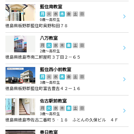
藍住南教室
月
火
水
木
金
土
日
0歳～高校生
徳島県板野郡藍住町奥野和田７８
八万教室
月
火
水
木
金
土
日
2歳～高校生
徳島県徳島市南二軒屋町３丁目２－６５
藍住西小前教室
月
火
水
木
金
土
日
3歳～高校生
徳島県板野郡藍住町富吉豊吉４２ー１６
佐古駅前教室
月
火
水
木
金
土
日
3歳～高校生
徳島県徳島市佐古二番町５‐１８ ふとんの久保ビル ４Ｆ
春日教室