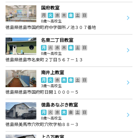
国府教室
月
火
水
木
金
土
日
0歳～高校生
徳島県徳島市国府町府中字御所ノ池３０７番地
名東二丁目教室
月
火
水
木
金
土
日
0歳～高校生
徳島県徳島市名東町２丁目５６７－１３
南井上教室
月
火
水
木
金
土
日
3歳～高校生
徳島県徳島市国府町日開１０００－５
徳島あなぶき教室
月
火
水
木
金
土
日
0歳～高校生
徳島県美馬市穴吹町穴吹字柏８８－３
上八万教室