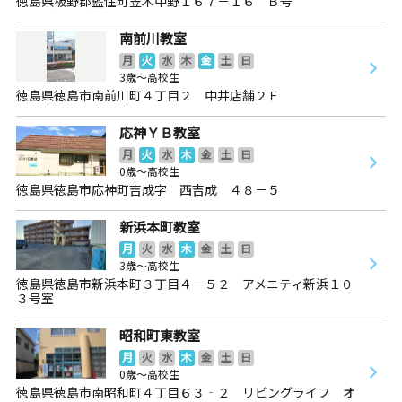
徳島県板野郡藍住町笠木中野１６７－１６ Ｂ号
南前川教室
月
火
水
木
金
土
日
3歳～高校生
徳島県徳島市南前川町４丁目２ 中井店舗２Ｆ
応神ＹＢ教室
月
火
水
木
金
土
日
0歳～高校生
徳島県徳島市応神町吉成字 西吉成 ４８－５
新浜本町教室
月
火
水
木
金
土
日
3歳～高校生
徳島県徳島市新浜本町３丁目４－５２ アメニティ新浜１０
３号室
昭和町東教室
月
火
水
木
金
土
日
0歳～高校生
徳島県徳島市南昭和町４丁目６３‐２ リビングライフ オ