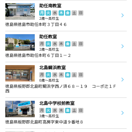
助任南教室
月
火
水
木
金
土
日
2歳～高校生
徳島県徳島市助任本町３丁目４６
助任教室
月
火
水
木
金
土
日
2歳～高校生
徳島県徳島市助任本町６丁目１－２
北島鯛浜教室
月
火
水
木
金
土
日
0歳～高校生
徳島県板野郡北島町鯛浜字西ノ須６８－１９ コーポ辻１Ｆ
西
北島中学校前教室
月
火
水
木
金
土
日
3歳～高校生
徳島県板野郡北島町高房字東中道９番地８