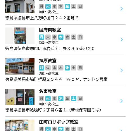
月
火
水
木
金
土
日
0歳～高校生
徳島県徳島市上八万町樋口２４２番地６
国府東教室
月
火
水
木
金
土
日
3歳～高校生
徳島県徳島市国府町南岩延字西野８９５番地２０
拝原教室
月
火
水
木
金
土
日
3歳～高校生
徳島県美馬市脇町拝原２５４４ みとやテナント５号室
名東教室
月
火
水
木
金
土
日
0歳～高校生
徳島県徳島市鮎喰町２丁目６番１（若松保育園そば）
庄町ロリポップ教室
月
火
水
木
金
土
日