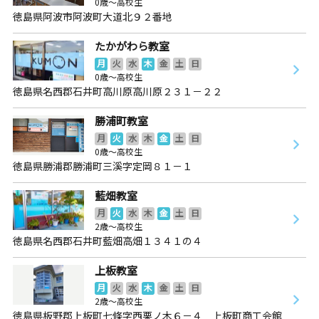
0歳～高校生
徳島県阿波市阿波町大道北９２番地
たかがわら教室
月
火
水
木
金
土
日
0歳～高校生
徳島県名西郡石井町高川原高川原２３１－２２
勝浦町教室
月
火
水
木
金
土
日
0歳～高校生
徳島県勝浦郡勝浦町三溪字定岡８１－１
藍畑教室
月
火
水
木
金
土
日
2歳～高校生
徳島県名西郡石井町藍畑高畑１３４１の４
上板教室
月
火
水
木
金
土
日
2歳～高校生
徳島県板野郡上板町七條字西栗ノ木６－４ 上板町商工会館