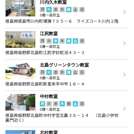
川内久木教室
月
火
水
木
金
土
日
0歳～高校生
徳島県徳島市川内町榎瀬７０５－６ ライズコート川内２階
江尻教室
月
火
水
木
金
土
日
0歳～高校生
徳島県板野郡北島町江尻字妙蛇池４３－３
北島グリーンタウン教室
月
火
水
木
金
土
日
0歳～高校生
徳島県板野郡北島町新喜来字中竿１６－４
中村教室
月
火
水
木
金
土
日
0歳～高校生
徳島県板野郡北島町中村字宮北裏３８－１４ （北島小学校
裏門近く）
北村教室