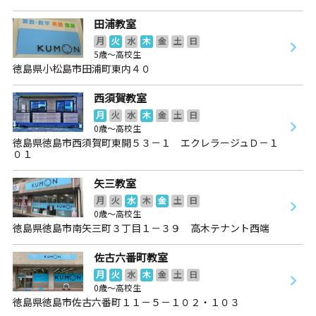
田浦教室
月
火
水
木
金
土
日
5歳～高校生
徳島県小松島市田浦町東内４０
西須賀教室
月
火
水
木
金
土
日
0歳～高校生
徳島県徳島市西須賀町東開５３－１ エクレラージュＤ－１
０１
矢三教室
月
火
水
木
金
土
日
0歳～高校生
徳島県徳島市南矢三町３丁目１－３９ 高木テナント西端
佐古六番町教室
月
火
水
木
金
土
日
0歳～高校生
徳島県徳島市佐古六番町１１－５－１０２・１０３