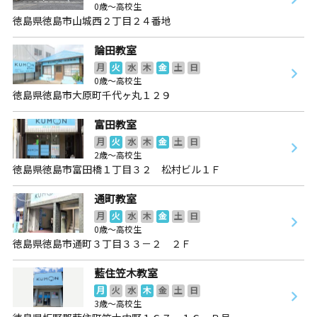
0歳～高校生
徳島県徳島市山城西２丁目２４番地
論田教室
月
火
水
木
金
土
日
0歳～高校生
徳島県徳島市大原町千代ヶ丸１２９
富田教室
月
火
水
木
金
土
日
2歳～高校生
徳島県徳島市富田橋１丁目３２ 松村ビル１Ｆ
通町教室
月
火
水
木
金
土
日
0歳～高校生
徳島県徳島市通町３丁目３３－２ ２Ｆ
藍住笠木教室
月
火
水
木
金
土
日
3歳～高校生