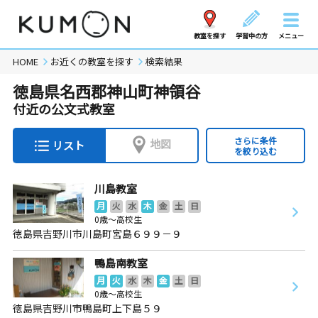
教室を探す
学習中の方
メニュー
HOME
お近くの教室を探す
検索結果
徳島県名西郡神山町神領谷
付近の公文式教室
さらに条件
地図
リスト
を絞り込む
川島教室
月
火
水
木
金
土
日
0歳～高校生
徳島県吉野川市川島町宮島６９９－９
鴨島南教室
月
火
水
木
金
土
日
0歳～高校生
徳島県吉野川市鴨島町上下島５９