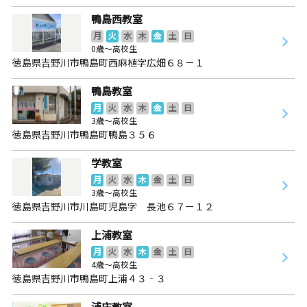
鴨島西教室
月
火
水
木
金
土
日
0歳～高校生
徳島県吉野川市鴨島町西麻植字広畑６８－１
鴨島教室
月
火
水
木
金
土
日
3歳～高校生
徳島県吉野川市鴨島町鴨島３５６
学教室
月
火
水
木
金
土
日
3歳～高校生
徳島県吉野川市川島町児島字 長池６７ー１２
上浦教室
月
火
水
木
金
土
日
4歳～高校生
徳島県吉野川市鴨島町上浦４３‐３
浦庄教室