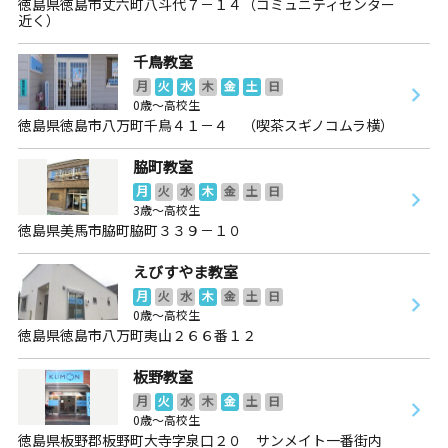
徳島県徳島市丈六町八斗代７－１４（コミュニティセンター
近く）
千鳥教室
月
火
水
木
金
土
日
0歳～高校生
徳島県徳島市八万町千鳥４１－４ （喫茶スギノコムラ横）
脇町教室
月
火
水
木
金
土
日
3歳～高校生
徳島県美馬市脇町脇町３３９－１０
えびすやま教室
月
火
水
木
金
土
日
0歳～高校生
徳島県徳島市八万町夷山２６６番１２
板野教室
月
火
水
木
金
土
日
0歳～高校生
徳島県板野郡板野町大寺字泉口２０ サンメイト一番街内