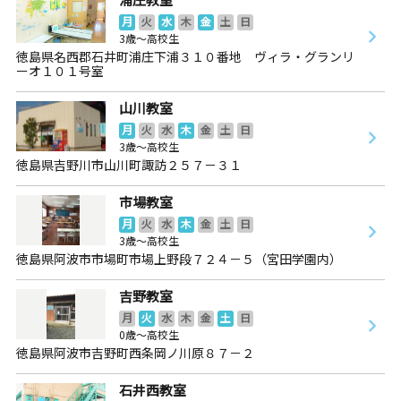
月
火
水
木
金
土
日
3歳～高校生
徳島県名西郡石井町浦庄下浦３１０番地 ヴィラ・グランリ
ーオ１０１号室
山川教室
月
火
水
木
金
土
日
3歳～高校生
徳島県吉野川市山川町諏訪２５７－３１
市場教室
月
火
水
木
金
土
日
3歳～高校生
徳島県阿波市市場町市場上野段７２４－５（宮田学園内）
吉野教室
月
火
水
木
金
土
日
0歳～高校生
徳島県阿波市吉野町西条岡ノ川原８７－２
石井西教室