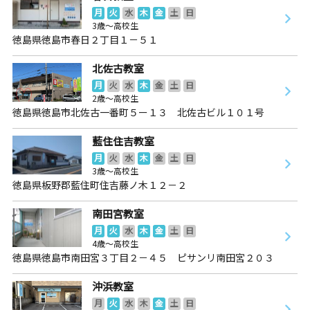
月
火
水
木
金
土
日
3歳～高校生
徳島県徳島市春日２丁目１－５１
北佐古教室
月
火
水
木
金
土
日
2歳～高校生
徳島県徳島市北佐古一番町５ー１３ 北佐古ビル１０１号
藍住住吉教室
月
火
水
木
金
土
日
3歳～高校生
徳島県板野郡藍住町住吉藤ノ木１２－２
南田宮教室
月
火
水
木
金
土
日
4歳～高校生
徳島県徳島市南田宮３丁目２－４５ ピサンリ南田宮２０３
沖浜教室
月
火
水
木
金
土
日