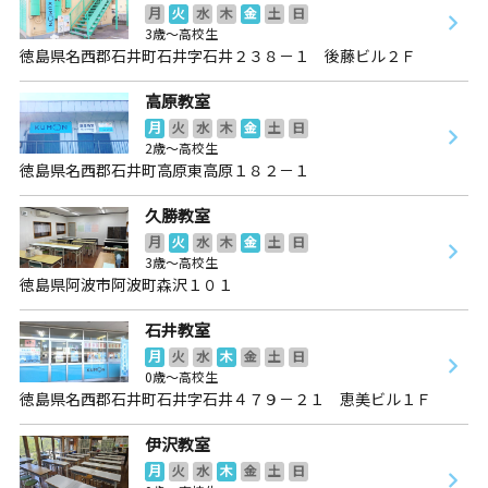
月
火
水
木
金
土
日
3歳～高校生
徳島県名西郡石井町石井字石井２３８－１ 後藤ビル２Ｆ
高原教室
月
火
水
木
金
土
日
2歳～高校生
徳島県名西郡石井町高原東高原１８２－１
久勝教室
月
火
水
木
金
土
日
3歳～高校生
徳島県阿波市阿波町森沢１０１
石井教室
月
火
水
木
金
土
日
0歳～高校生
徳島県名西郡石井町石井字石井４７９－２１ 恵美ビル１Ｆ
伊沢教室
月
火
水
木
金
土
日