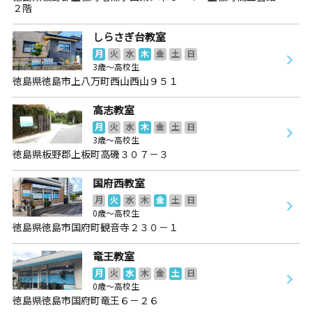
２階
しらさぎ台教室
月
火
水
木
金
土
日
3歳～高校生
徳島県徳島市上八万町西山西山９５１
高志教室
月
火
水
木
金
土
日
3歳～高校生
徳島県板野郡上板町高磯３０７－３
国府西教室
月
火
水
木
金
土
日
0歳～高校生
徳島県徳島市国府町観音寺２３０－１
竜王教室
月
火
水
木
金
土
日
0歳～高校生
徳島県徳島市国府町竜王６－２６