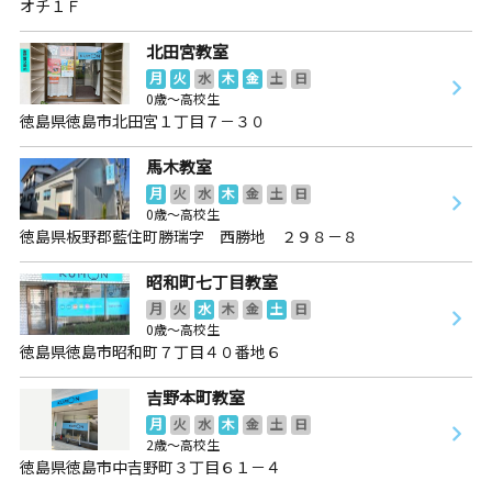
オチ１Ｆ
北田宮教室
月
火
水
木
金
土
日
0歳～高校生
徳島県徳島市北田宮１丁目７－３０
馬木教室
月
火
水
木
金
土
日
0歳～高校生
徳島県板野郡藍住町勝瑞字 西勝地 ２９８－８
昭和町七丁目教室
月
火
水
木
金
土
日
0歳～高校生
徳島県徳島市昭和町７丁目４０番地６
吉野本町教室
月
火
水
木
金
土
日
2歳～高校生
徳島県徳島市中吉野町３丁目６１－４