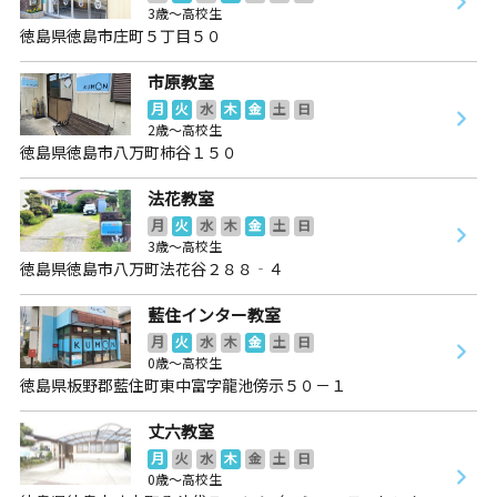
3歳～高校生
徳島県徳島市庄町５丁目５０
市原教室
月
火
水
木
金
土
日
2歳～高校生
徳島県徳島市八万町柿谷１５０
法花教室
月
火
水
木
金
土
日
3歳～高校生
徳島県徳島市八万町法花谷２８８‐４
藍住インター教室
月
火
水
木
金
土
日
0歳～高校生
徳島県板野郡藍住町東中富字龍池傍示５０－１
丈六教室
月
火
水
木
金
土
日
0歳～高校生