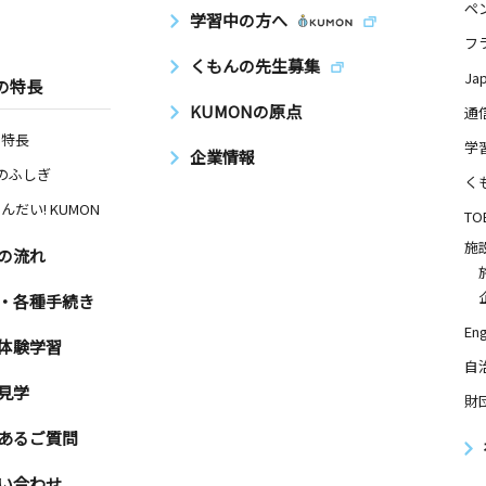
ペ
学習中の方へ
フ
くもんの先生募集
Ja
の特長
KUMONの原点
通
の特長
学
企業情報
Nのふしぎ
く
んだい! KUMON
TO
施
の流れ
・各種手続き
Eng
体験学習
自
見学
財
あるご質問
い合わせ