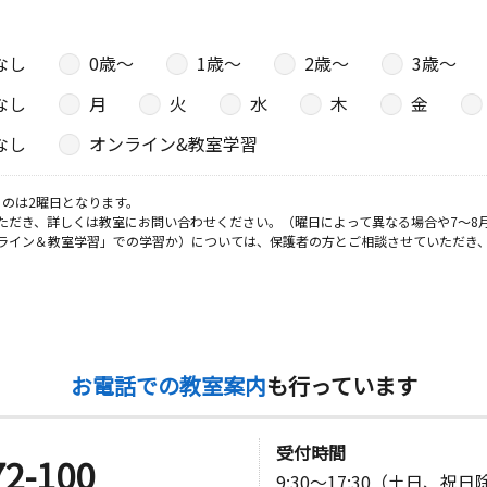
なし
0歳〜
1歳〜
2歳〜
3歳〜
なし
月
火
水
木
金
なし
オンライン&教室学習
のは2曜日となります。
ただき、詳しくは教室にお問い合わせください。（曜日によって異なる場合や7～8
ライン＆教室学習」での学習か）については、保護者の方とご相談させていただき
お電話での教室案内
も行っています
受付時間
72-100
9:30～17:30（土日、祝