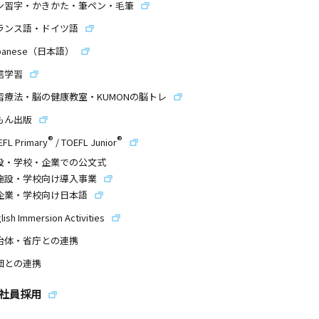
ン習字・かきかた・筆ペン・毛筆
ランス語・ドイツ語
panese（日本語）
信学習
習療法・脳の健康教室・KUMONの脳トレ
もん出版
®
®
EFL Primary
/
TOEFL Junior
設・学校・企業での公文式
施設・学校向け導入事業
企業・学校向け日本語
lish Immersion Activities
治体・省庁との連携
団との連携
社員採用