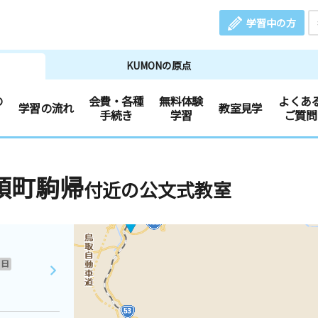
学習中の方
KUMONの原点
の
会費・各種
無料体験
よくあ
学習の流れ
教室見学
手続き
学習
ご質問
頭町駒帰
付近の公文式教室
日