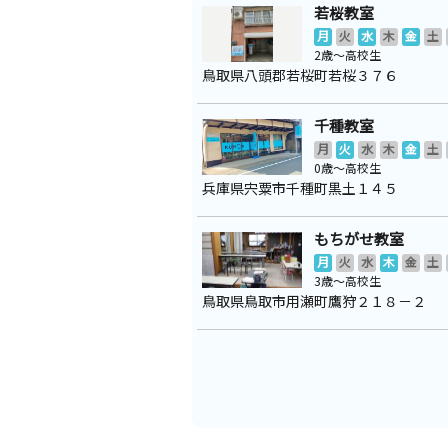
若桜教室
月
火
水
木
金
土
2歳～高校生
鳥取県八頭郡若桜町若桜３７６
千種教室
月
火
水
木
金
土
0歳～高校生
兵庫県宍粟市千種町黒土１４５
もちがせ教室
月
火
水
木
金
土
3歳～高校生
鳥取県鳥取市用瀬町鷹狩２１８－２