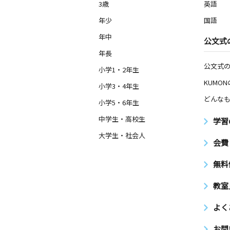
3歳
英語
年少
国語
年中
公文式
年長
公文式
小学1・2年生
KUMO
小学3・4年生
どんなも
小学5・6年生
中学生・高校生
学習
大学生・社会人
会費
無料
教室
よく
お問