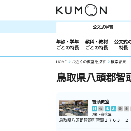
公文式学習
年齢・学年
教科・教材
公文式
ごとの特長
ごとの特長
特長
HOME
お近くの教室を探す
検索結果
鳥取県八頭郡智
智頭教室
月
火
水
木
金
土
3歳～高校生
鳥取県八頭郡智頭町智頭１７６３－２