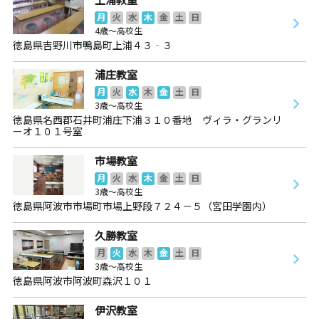
月
火
水
木
金
土
日
4歳～高校生
徳島県吉野川市鴨島町上浦４３‐３
浦庄教室
月
火
水
木
金
土
日
3歳～高校生
徳島県名西郡石井町浦庄下浦３１０番地 ヴィラ・グランリ
ーオ１０１号室
市場教室
月
火
水
木
金
土
日
3歳～高校生
徳島県阿波市市場町市場上野段７２４－５（宮田学園内）
久勝教室
月
火
水
木
金
土
日
3歳～高校生
徳島県阿波市阿波町森沢１０１
伊沢教室