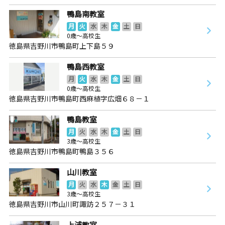
鴨島南教室
月
火
水
木
金
土
日
0歳～高校生
徳島県吉野川市鴨島町上下島５９
鴨島西教室
月
火
水
木
金
土
日
0歳～高校生
徳島県吉野川市鴨島町西麻植字広畑６８－１
鴨島教室
月
火
水
木
金
土
日
3歳～高校生
徳島県吉野川市鴨島町鴨島３５６
山川教室
月
火
水
木
金
土
日
3歳～高校生
徳島県吉野川市山川町諏訪２５７－３１
上浦教室