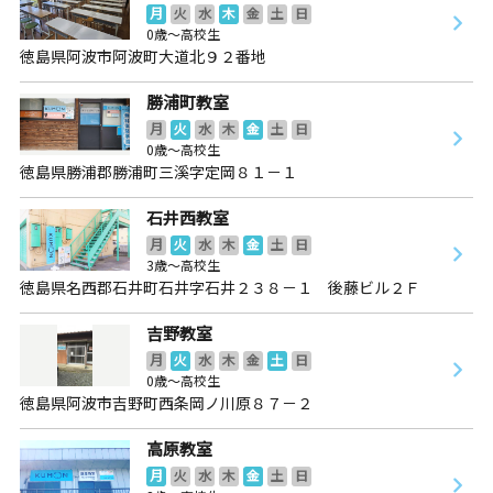
月
火
水
木
金
土
日
0歳～高校生
徳島県阿波市阿波町大道北９２番地
勝浦町教室
月
火
水
木
金
土
日
0歳～高校生
徳島県勝浦郡勝浦町三溪字定岡８１－１
石井西教室
月
火
水
木
金
土
日
3歳～高校生
徳島県名西郡石井町石井字石井２３８－１ 後藤ビル２Ｆ
吉野教室
月
火
水
木
金
土
日
0歳～高校生
徳島県阿波市吉野町西条岡ノ川原８７－２
高原教室
月
火
水
木
金
土
日