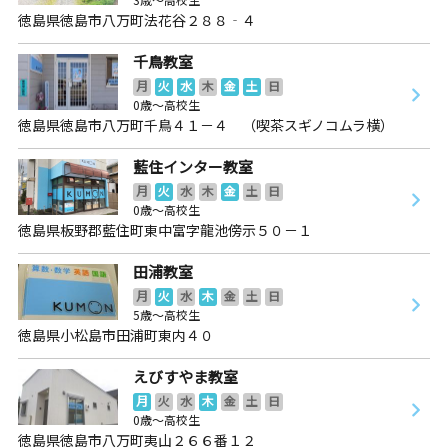
徳島県徳島市八万町法花谷２８８‐４
千鳥教室
月
火
水
木
金
土
日
0歳～高校生
徳島県徳島市八万町千鳥４１－４ （喫茶スギノコムラ横）
藍住インター教室
月
火
水
木
金
土
日
0歳～高校生
徳島県板野郡藍住町東中富字龍池傍示５０－１
田浦教室
月
火
水
木
金
土
日
5歳～高校生
徳島県小松島市田浦町東内４０
えびすやま教室
月
火
水
木
金
土
日
0歳～高校生
徳島県徳島市八万町夷山２６６番１２