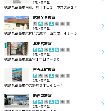
3歳～高校生
徳島県徳島市南前川町４丁目２ 中井店舗２Ｆ
応神ＹＢ教室
月
火
水
木
金
土
日
0歳～高校生
徳島県徳島市応神町吉成字 西吉成 ４８－５
北田宮教室
月
火
水
木
金
土
日
0歳～高校生
徳島県徳島市北田宮１丁目７－３０
吉野本町教室
月
火
水
木
金
土
日
2歳～高校生
徳島県徳島市中吉野町３丁目６１－４
助任南教室
月
火
水
木
金
土
日
2歳～高校生