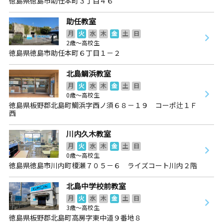
徳島県徳島市助任本町３丁目４６
助任教室
月
火
水
木
金
土
日
2歳～高校生
徳島県徳島市助任本町６丁目１－２
北島鯛浜教室
月
火
水
木
金
土
日
0歳～高校生
徳島県板野郡北島町鯛浜字西ノ須６８－１９ コーポ辻１Ｆ
西
川内久木教室
月
火
水
木
金
土
日
0歳～高校生
徳島県徳島市川内町榎瀬７０５－６ ライズコート川内２階
北島中学校前教室
月
火
水
木
金
土
日
3歳～高校生
徳島県板野郡北島町高房字東中道９番地８