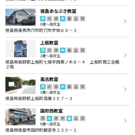
徳島あなぶき教室
月
火
水
木
金
土
日
0歳～高校生
徳島県美馬市穴吹町穴吹字柏８８－３
上板教室
月
火
水
木
金
土
日
2歳～高校生
徳島県板野郡上板町七條字西栗ノ木６－４ 上板町商工会館
２階
高志教室
月
火
水
木
金
土
日
3歳～高校生
徳島県板野郡上板町高磯３０７－３
国府西教室
月
火
水
木
金
土
日
0歳～高校生
徳島県徳島市国府町観音寺２３０－１