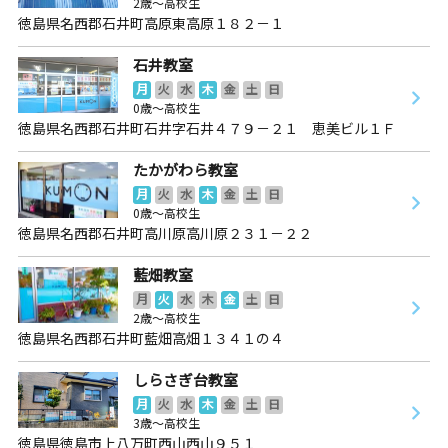
2歳～高校生
徳島県名西郡石井町高原東高原１８２－１
石井教室
月
火
水
木
金
土
日
0歳～高校生
徳島県名西郡石井町石井字石井４７９－２１ 恵美ビル１Ｆ
たかがわら教室
月
火
水
木
金
土
日
0歳～高校生
徳島県名西郡石井町高川原高川原２３１－２２
藍畑教室
月
火
水
木
金
土
日
2歳～高校生
徳島県名西郡石井町藍畑高畑１３４１の４
しらさぎ台教室
月
火
水
木
金
土
日
3歳～高校生
徳島県徳島市上八万町西山西山９５１