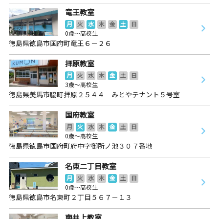
竜王教室
月
火
水
木
金
土
日
0歳～高校生
徳島県徳島市国府町竜王６－２６
拝原教室
月
火
水
木
金
土
日
3歳～高校生
徳島県美馬市脇町拝原２５４４ みとやテナント５号室
国府教室
月
火
水
木
金
土
日
0歳～高校生
徳島県徳島市国府町府中字御所ノ池３０７番地
名東二丁目教室
月
火
水
木
金
土
日
0歳～高校生
徳島県徳島市名東町２丁目５６７－１３
南井上教室