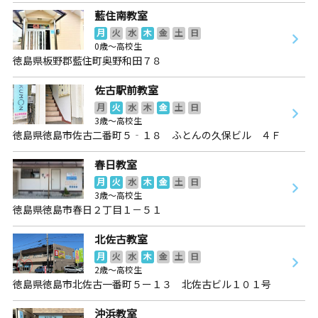
藍住南教室
月
火
水
木
金
土
日
0歳～高校生
徳島県板野郡藍住町奥野和田７８
佐古駅前教室
月
火
水
木
金
土
日
3歳～高校生
徳島県徳島市佐古二番町５‐１８ ふとんの久保ビル ４Ｆ
春日教室
月
火
水
木
金
土
日
3歳～高校生
徳島県徳島市春日２丁目１－５１
北佐古教室
月
火
水
木
金
土
日
2歳～高校生
徳島県徳島市北佐古一番町５ー１３ 北佐古ビル１０１号
沖浜教室