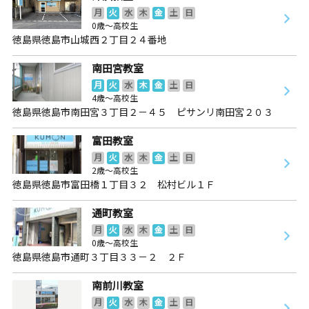
月
火
水
木
金
土
日
0歳～高校生
徳島県徳島市山城西２丁目２４番地
南田宮教室
月
火
水
木
金
土
日
4歳～高校生
徳島県徳島市南田宮３丁目２－４５ ピサンリ南田宮２０３
富田教室
月
火
水
木
金
土
日
2歳～高校生
徳島県徳島市富田橋１丁目３２ 松村ビル１Ｆ
通町教室
月
火
水
木
金
土
日
0歳～高校生
徳島県徳島市通町３丁目３３－２ ２Ｆ
南前川教室
月
火
水
木
金
土
日