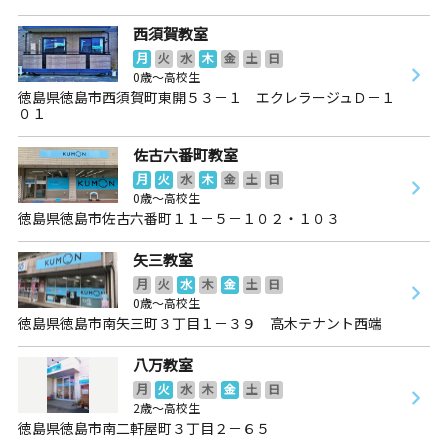
西須賀教室
月
火
水
木
金
土
日
0歳～高校生
徳島県徳島市西須賀町東開５３－１ エクレラージュＤ－１
０１
佐古六番町教室
月
火
水
木
金
土
日
0歳～高校生
徳島県徳島市佐古六番町１１－５－１０２・１０３
矢三教室
月
火
水
木
金
土
日
0歳～高校生
徳島県徳島市南矢三町３丁目１－３９ 高木テナント西端
八万教室
月
火
水
木
金
土
日
2歳～高校生
徳島県徳島市南二軒屋町３丁目２－６５