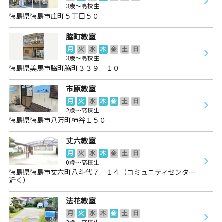
3歳～高校生
徳島県徳島市庄町５丁目５０
脇町教室
月
火
水
木
金
土
日
3歳～高校生
徳島県美馬市脇町脇町３３９－１０
市原教室
月
火
水
木
金
土
日
2歳～高校生
徳島県徳島市八万町柿谷１５０
丈六教室
月
火
水
木
金
土
日
0歳～高校生
徳島県徳島市丈六町八斗代７－１４（コミュニティセンター
近く）
法花教室
月
火
水
木
金
土
日
3歳～高校生