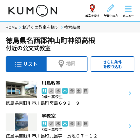
教室を探す
学習中の方
メニュー
HOME
お近くの教室を探す
検索結果
徳島県名西郡神山町神領高根
付近の公文式教室
さらに条件
地図
リスト
を絞り込む
川島教室
月
火
水
木
金
土
日
0歳～高校生
徳島県吉野川市川島町宮島６９９－９
学教室
月
火
水
木
金
土
日
3歳～高校生
徳島県吉野川市川島町児島字 長池６７ー１２