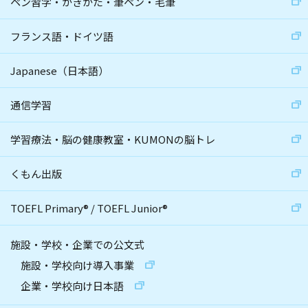
ペン習字・かきかた・筆ペン・毛筆
フランス語・ドイツ語
Japanese（日本語）
通信学習
学習療法・脳の健康教室・KUMONの脳トレ
くもん出版
TOEFL Primary
®
/
TOEFL Junior
®
施設・学校・企業での公文式
施設・学校向け導入事業
企業・学校向け日本語