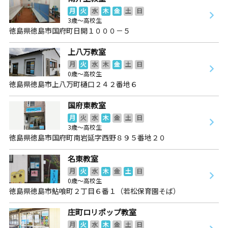
月
火
水
木
金
土
日
3歳～高校生
徳島県徳島市国府町日開１０００－５
上八万教室
月
火
水
木
金
土
日
0歳～高校生
徳島県徳島市上八万町樋口２４２番地６
国府東教室
月
火
水
木
金
土
日
3歳～高校生
徳島県徳島市国府町南岩延字西野８９５番地２０
名東教室
月
火
水
木
金
土
日
0歳～高校生
徳島県徳島市鮎喰町２丁目６番１（若松保育園そば）
庄町ロリポップ教室
月
火
水
木
金
土
日