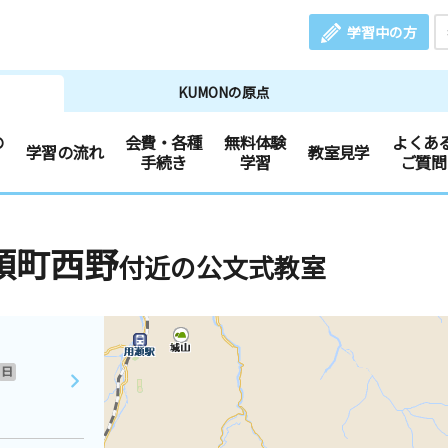
学習中の方
KUMONの原点
の
会費・各種
無料体験
よくあ
学習の流れ
教室見学
手続き
学習
ご質問
頭町西野
付近の公文式教室
日