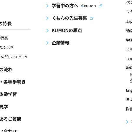
ペ
学習中の方へ
フ
くもんの先生募集
Ja
の特長
KUMONの原点
通
の特長
学
企業情報
Nのふしぎ
く
んだい! KUMON
TO
施
の流れ
・各種手続き
Eng
体験学習
自
見学
財
あるご質問
い合わせ