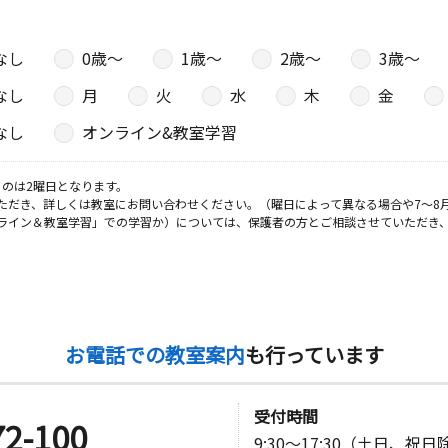
なし
0歳〜
1歳〜
2歳〜
3歳〜
なし
月
火
水
木
金
なし
オンライン&教室学習
のは2曜日となります。
ただき、詳しくは教室にお問い合わせください。（曜日によって異なる場合や7～8
ライン＆教室学習」での学習か）については、保護者の方とご相談させていただき
お電話での教室案内
も行っています
受付時間
72-100
9:30～17:30（土日、祝