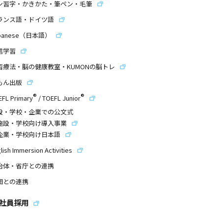
ン習字・かきかた・筆ペン・毛筆
ランス語・ドイツ語
panese（日本語）
信学習
習療法・脳の健康教室・KUMONの脳トレ
もん出版
®
®
EFL Primary
/
TOEFL Junior
設・学校・企業での公文式
施設・学校向け導入事業
企業・学校向け日本語
lish Immersion Activities
治体・省庁との連携
団との連携
社員採用