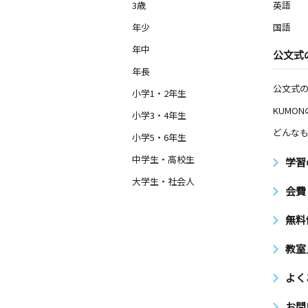
3歳
英語
年少
国語
年中
公文式
年長
公文式
小学1・2年生
KUMO
小学3・4年生
どんなも
小学5・6年生
中学生・高校生
学習
大学生・社会人
会費
無料
教室
よく
お問