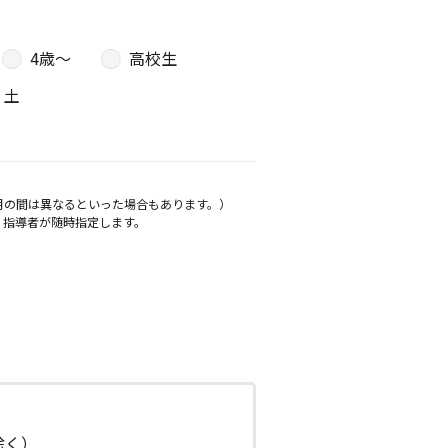
4歳〜
高校生
土
月の間は異なるといった場合もあります。）
、指導者が随時指定します。
日除く）