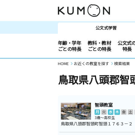
公文式学習
年齢・学年
教科・教材
公文式
ごとの特長
ごとの特長
特長
HOME
お近くの教室を探す
検索結果
鳥取県八頭郡智
智頭教室
月
火
水
木
金
土
3歳～高校生
鳥取県八頭郡智頭町智頭１７６３－２