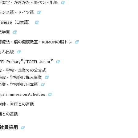
ン習字・かきかた・筆ペン・毛筆
ランス語・ドイツ語
panese（日本語）
信学習
習療法・脳の健康教室・KUMONの脳トレ
もん出版
®
®
EFL Primary
/
TOEFL Junior
設・学校・企業での公文式
施設・学校向け導入事業
企業・学校向け日本語
lish Immersion Activities
治体・省庁との連携
団との連携
社員採用