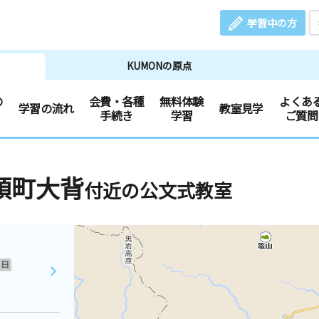
学習中の方
KUMONの原点
の
会費・各種
無料体験
よくあ
学習の流れ
教室見学
手続き
学習
ご質問
頭町大背
付近の公文式教室
日