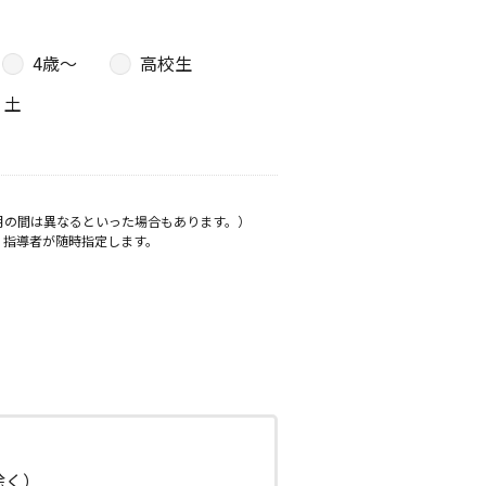
4歳〜
高校生
土
月の間は異なるといった場合もあります。）
、指導者が随時指定します。
日除く）