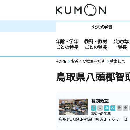
公文式学習
年齢・学年
教科・教材
公文式
ごとの特長
ごとの特長
特長
HOME
お近くの教室を探す
検索結果
鳥取県八頭郡智
智頭教室
月
火
水
木
金
土
3歳～高校生
鳥取県八頭郡智頭町智頭１７６３－２