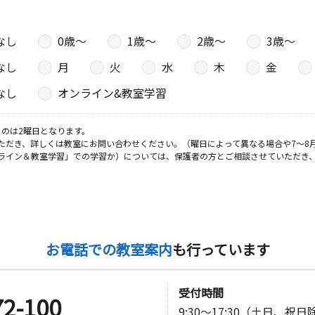
なし
0歳〜
1歳〜
2歳〜
3歳〜
なし
月
火
水
木
金
なし
オンライン&教室学習
のは2曜日となります。
ただき、詳しくは教室にお問い合わせください。（曜日によって異なる場合や7～8
ライン＆教室学習」での学習か）については、保護者の方とご相談させていただき
お電話での教室案内
も行っています
受付時間
72-100
9:30～17:30（土日、祝