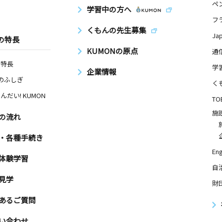
ペ
学習中の方へ
フ
くもんの先生募集
Ja
の特長
KUMONの原点
通
の特長
学
企業情報
Nのふしぎ
く
んだい! KUMON
TO
施
の流れ
・各種手続き
Eng
体験学習
自
見学
財
あるご質問
い合わせ