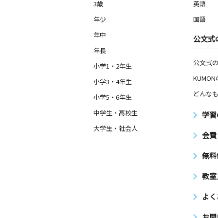
3歳
英語
年少
国語
年中
公文式
年長
公文式
小学1・2年生
KUMO
小学3・4年生
どんなも
小学5・6年生
中学生・高校生
学習
大学生・社会人
会費
無料
教室
よく
お問