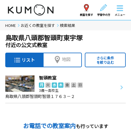
教室を探す
学習中の方
メニュー
HOME
お近くの教室を探す
検索結果
鳥取県八頭郡智頭町東宇塚
付近の公文式教室
さらに条件
地図
リスト
を絞り込む
智頭教室
月
火
水
木
金
土
日
3歳～高校生
鳥取県八頭郡智頭町智頭１７６３－２
お電話での教室案内
も行っています