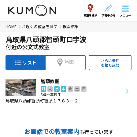
教室を探す
学習中の方
メニュー
HOME
お近くの教室を探す
検索結果
鳥取県八頭郡智頭町口宇波
付近の公文式教室
さらに条件
地図
リスト
を絞り込む
智頭教室
月
火
水
木
金
土
日
3歳～高校生
鳥取県八頭郡智頭町智頭１７６３－２
お電話での教室案内
も行っています