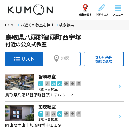
教室を探す
学習中の方
メニュー
HOME
お近くの教室を探す
検索結果
鳥取県八頭郡智頭町西宇塚
付近の公文式教室
さらに条件
地図
リスト
を絞り込む
智頭教室
月
火
水
木
金
土
日
3歳～高校生
鳥取県八頭郡智頭町智頭１７６３－２
加茂教室
月
火
水
木
金
土
日
2歳～高校生
岡山県津山市加茂町塔中１１９