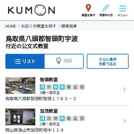
教室を探す
学習中の方
メニュー
HOME
お近くの教室を探す
検索結果
鳥取県八頭郡智頭町宇波
付近の公文式教室
さらに条件
地図
リスト
を絞り込む
智頭教室
月
火
水
木
金
土
日
3歳～高校生
鳥取県八頭郡智頭町智頭１７６３－２
加茂教室
月
火
水
木
金
土
日
2歳～高校生
岡山県津山市加茂町塔中１１９