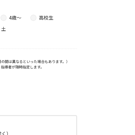
4歳〜
高校生
土
月の間は異なるといった場合もあります。）
、指導者が随時指定します。
日除く）