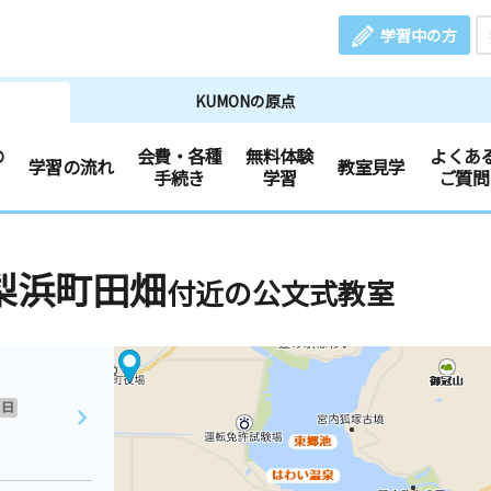
学習中の方
KUMONの原点
の
会費・各種
無料体験
よくあ
学習の流れ
教室見学
手続き
学習
ご質問
梨浜町田畑
付近の公文式教室
日