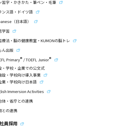
ン習字・かきかた・筆ペン・毛筆
ランス語・ドイツ語
panese（日本語）
信学習
習療法・脳の健康教室・KUMONの脳トレ
もん出版
®
®
EFL Primary
/
TOEFL Junior
設・学校・企業での公文式
施設・学校向け導入事業
企業・学校向け日本語
lish Immersion Activities
治体・省庁との連携
団との連携
社員採用