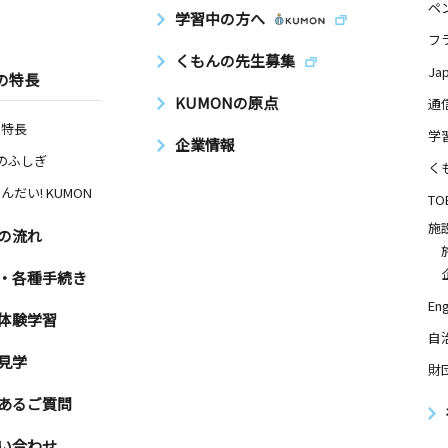
ペ
学習中の方へ
フ
くもんの先生募集
Ja
の特長
KUMONの原点
通
の特長
学
企業情報
Nのふしぎ
く
んだい! KUMON
TO
施
の流れ
・各種手続き
Eng
体験学習
自
見学
財
あるご質問
い合わせ