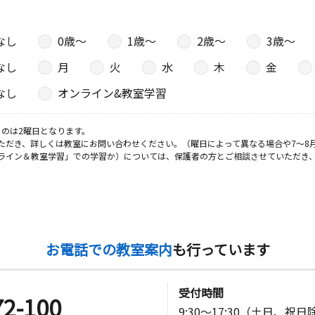
なし
0歳〜
1歳〜
2歳〜
3歳〜
なし
月
火
水
木
金
なし
オンライン&教室学習
のは2曜日となります。
ただき、詳しくは教室にお問い合わせください。（曜日によって異なる場合や7～8
ライン＆教室学習」での学習か）については、保護者の方とご相談させていただき
お電話での教室案内
も行っています
受付時間
72-100
9:30～17:30（土日、祝