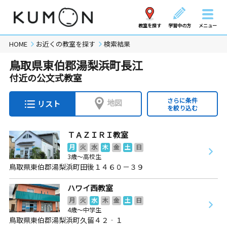
教室を探す
学習中の方
メニュー
HOME
お近くの教室を探す
検索結果
鳥取県東伯郡湯梨浜町長江
付近の公文式教室
さらに条件
地図
リスト
を絞り込む
ＴＡＺＩＲＩ教室
月
火
水
木
金
土
日
3歳～高校生
鳥取県東伯郡湯梨浜町田後１４６０－３９
ハワイ西教室
月
火
水
木
金
土
日
4歳～中学生
鳥取県東伯郡湯梨浜町久留４２‐１