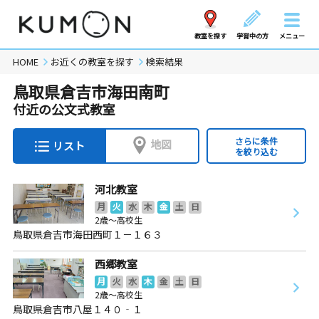
教室を探す
学習中の方
メニュー
HOME
お近くの教室を探す
検索結果
鳥取県倉吉市海田南町
付近の公文式教室
さらに条件
地図
リスト
を絞り込む
河北教室
月
火
水
木
金
土
日
2歳～高校生
鳥取県倉吉市海田西町１－１６３
西郷教室
月
火
水
木
金
土
日
2歳～高校生
鳥取県倉吉市八屋１４０‐１