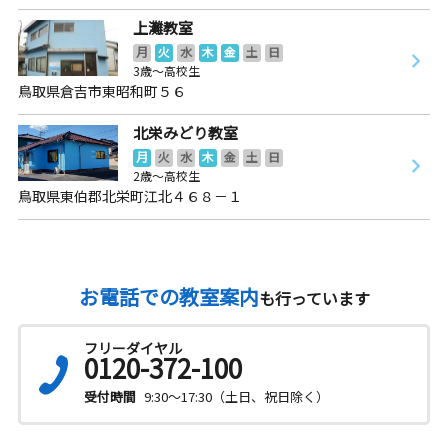
上灘教室
月
火
水
木
金
土
日
3歳～高校生
鳥取県倉吉市東昭和町５６
北栄みどり教室
月
火
水
木
金
土
日
2歳～高校生
鳥取県東伯郡北栄町江北４６８－１
お電話での教室案内
も行っています
フリーダイヤル
0120-372-100
受付時間
9:30～17:30（土日、祝日除く）