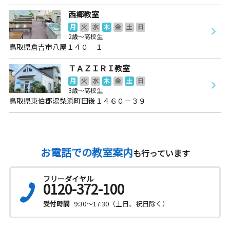
西郷教室
月
火
水
木
金
土
日
2歳～高校生
鳥取県倉吉市八屋１４０‐１
ＴＡＺＩＲＩ教室
月
火
水
木
金
土
日
3歳～高校生
鳥取県東伯郡湯梨浜町田後１４６０－３９
お電話での教室案内
も行っています
フリーダイヤル
0120-372-100
受付時間
9:30～17:30（土日、祝日除く）