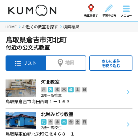
教室を探す
学習中の方
メニュー
HOME
お近くの教室を探す
検索結果
鳥取県倉吉市河北町
付近の公文式教室
さらに条件
地図
リスト
を絞り込む
河北教室
月
火
水
木
金
土
日
2歳～高校生
鳥取県倉吉市海田西町１－１６３
北栄みどり教室
月
火
水
木
金
土
日
2歳～高校生
鳥取県東伯郡北栄町江北４６８－１