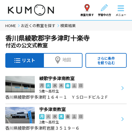
教室を探す
学習中の方
メニュー
HOME
お近くの教室を探す
検索結果
香川県綾歌郡宇多津町十楽寺
付近の公文式教室
さらに条件
地図
リスト
を絞り込む
綾歌宇多津南教室
月
火
水
木
金
土
日
5歳～高校生
香川県綾歌郡宇多津町１６４－１ ＹＳロードビル２Ｆ
宇多津東教室
月
火
水
木
金
土
日
2歳～高校生
香川県綾歌郡宇多津町岩屋３５１９－６