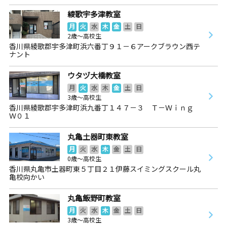
綾歌宇多津教室
月
火
水
木
金
土
日
2歳～高校生
香川県綾歌郡宇多津町浜六番丁９１－６アークブラウン西テ
ナント
ウタヅ大橋教室
月
火
水
木
金
土
日
3歳～高校生
香川県綾歌郡宇多津町浜九番丁１４７－３ Ｔ－Ｗｉｎｇ
Ｗ０１
丸亀土器町東教室
月
火
水
木
金
土
日
0歳～高校生
香川県丸亀市土器町東５丁目２１伊藤スイミングスクール丸
亀校向かい
丸亀飯野町教室
月
火
水
木
金
土
日
3歳～高校生