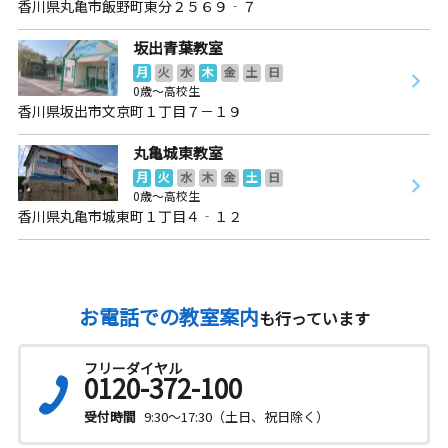
香川県丸亀市飯野町東分２５６９‐７
坂出青葉教室
月
火
水
木
金
土
日
0歳～高校生
香川県坂出市文京町１丁目７－１９
丸亀城東教室
月
火
水
木
金
土
日
0歳～高校生
香川県丸亀市城東町１丁目４‐１２
お電話での教室案内
も行っています
フリーダイヤル
0120-372-100
受付時間
9:30～17:30（土日、祝日除く）