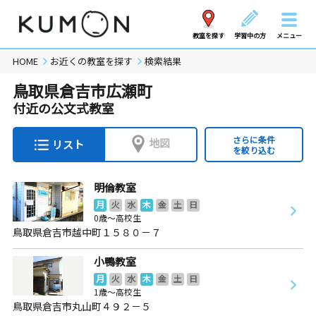
教室を探す
学習中の方
メニュー
HOME
お近くの教室を探す
検索結果
鳥取県倉吉市広瀬町
付近の公文式教室
さらに条件
地図
リスト
を絞り込む
明倫教室
月
火
水
木
金
土
日
0歳～高校生
鳥取県倉吉市越中町１５８０－７
小鴨教室
月
火
水
木
金
土
日
1歳～高校生
鳥取県倉吉市丸山町４９２－５