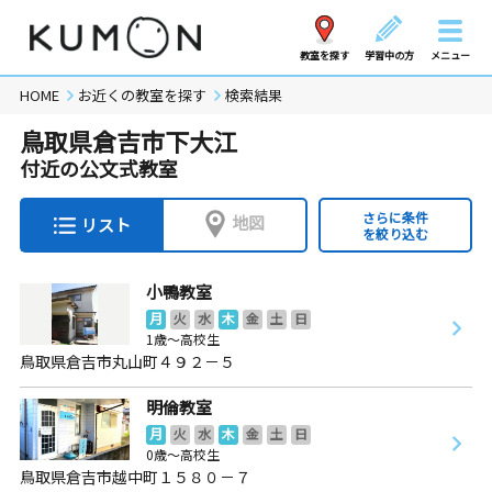
教室を探す
学習中の方
メニュー
HOME
お近くの教室を探す
検索結果
鳥取県倉吉市下大江
付近の公文式教室
さらに条件
地図
リスト
を絞り込む
小鴨教室
月
火
水
木
金
土
日
1歳～高校生
鳥取県倉吉市丸山町４９２－５
明倫教室
月
火
水
木
金
土
日
0歳～高校生
鳥取県倉吉市越中町１５８０－７