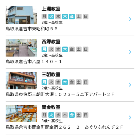
上灘教室
月
火
水
木
金
土
日
3歳～高校生
鳥取県倉吉市東昭和町５６
西郷教室
月
火
水
木
金
土
日
2歳～高校生
鳥取県倉吉市八屋１４０‐１
三朝教室
月
火
水
木
金
土
日
2歳～高校生
鳥取県東伯郡三朝町大瀬１０２３ー５森下アパート２Ｆ
関金教室
月
火
水
木
金
土
日
3歳～高校生
鳥取県倉吉市関金町関金宿２６２－２ あぐりふれんず２Ｆ