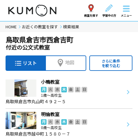
教室を探す
学習中の方
メニュー
HOME
お近くの教室を探す
検索結果
鳥取県倉吉市西倉吉町
付近の公文式教室
さらに条件
地図
リスト
を絞り込む
小鴨教室
月
火
水
木
金
土
日
1歳～高校生
鳥取県倉吉市丸山町４９２－５
明倫教室
月
火
水
木
金
土
日
0歳～高校生
鳥取県倉吉市越中町１５８０－７