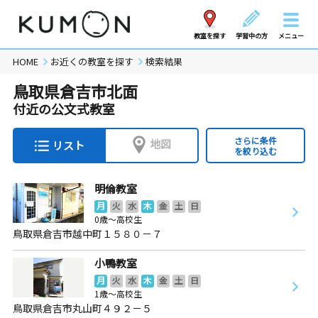
教室を探す
学習中の方
メニュー
HOME
お近くの教室を探す
検索結果
鳥取県倉吉市北面
付近の公文式教室
さらに条件
地図
リスト
を絞り込む
明倫教室
月
火
水
木
金
土
日
0歳～高校生
鳥取県倉吉市越中町１５８０－７
小鴨教室
月
火
水
木
金
土
日
1歳～高校生
鳥取県倉吉市丸山町４９２－５