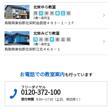
北栄ゆら教室
月
火
水
木
金
土
日
2歳～高校生
鳥取県東伯郡北栄町由良宿４９３－１－２Ｆ
北栄みどり教室
月
火
水
木
金
土
日
2歳～高校生
鳥取県東伯郡北栄町江北４６８－１
お電話での教室案内
も行っています
フリーダイヤル
0120-372-100
受付時間
9:30～17:30（土日、祝日除く）