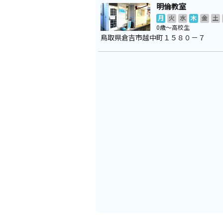
明倫教室
月
火
水
木
金
土
0歳～高校生
鳥取県倉吉市越中町１５８０－７