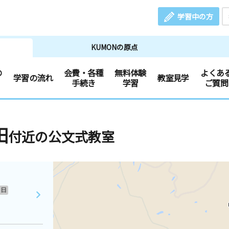
学習中の方
KUMONの原点
の
会費・各種
無料体験
よくあ
学習の流れ
教室見学
手続き
学習
ご質問
田
付近の公文式教室
日