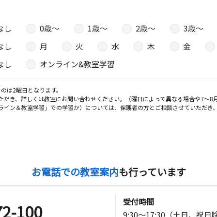
なし
0歳〜
1歳〜
2歳〜
3歳〜
なし
月
火
水
木
金
なし
オンライン&教室学習
のは2曜日となります。
ただき、詳しくは教室にお問い合わせください。（曜日によって異なる場合や7～8
ライン＆教室学習」での学習か）については、保護者の方とご相談させていただき
お電話での教室案内
も行っています
受付時間
72-100
9:30～17:30（土日、祝