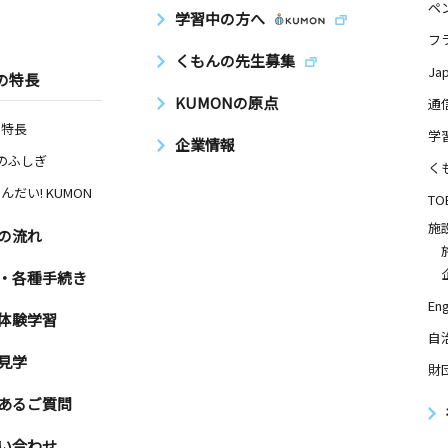
ペ
学習中の方へ
フ
くもんの先生募集
Ja
の特長
KUMONの原点
通
の特長
学
企業情報
Nのふしぎ
く
んだい! KUMON
TO
施
の流れ
・各種手続き
Eng
体験学習
自
見学
財
あるご質問
い合わせ