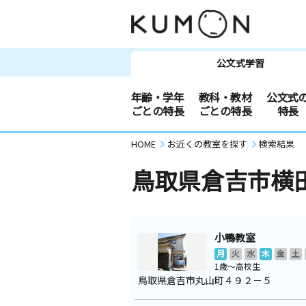
公文式学習
年齢・学年
教科・教材
公文式
ごとの特長
ごとの特長
特長
HOME
お近くの教室を探す
検索結果
鳥取県倉吉市横
小鴨教室
月
火
水
木
金
土
1歳～高校生
鳥取県倉吉市丸山町４９２－５