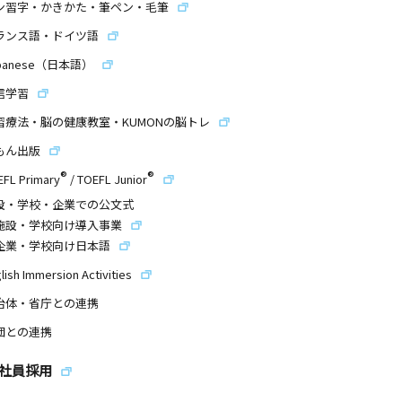
ン習字・かきかた・筆ペン・毛筆
ランス語・ドイツ語
panese（日本語）
信学習
習療法・脳の健康教室・KUMONの脳トレ
もん出版
®
®
EFL Primary
/
TOEFL Junior
設・学校・企業での公文式
施設・学校向け導入事業
企業・学校向け日本語
lish Immersion Activities
治体・省庁との連携
団との連携
社員採用