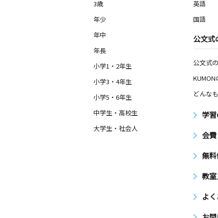
3歳
英語
年少
国語
年中
公文式
年長
公文式
小学1・2年生
KUMO
小学3・4年生
どんなも
小学5・6年生
中学生・高校生
学習
大学生・社会人
会費
無料
教室
よく
お問