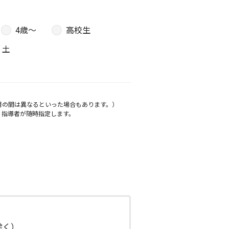
4歳〜
高校生
土
月の間は異なるといった場合もあります。）
、指導者が随時指定します。
日除く）