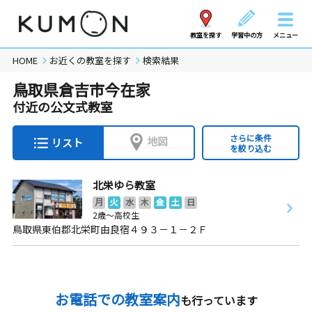
教室を探す
学習中の方
メニュー
HOME
お近くの教室を探す
検索結果
鳥取県倉吉市今在家
付近の公文式教室
さらに条件
地図
リスト
を絞り込む
北栄ゆら教室
月
火
水
木
金
土
日
2歳～高校生
鳥取県東伯郡北栄町由良宿４９３－１－２Ｆ
お電話での教室案内
も行っています