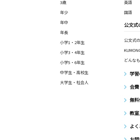
3歳
英語
年少
国語
年中
公文式
年長
公文式
小学1・2年生
KUMO
小学3・4年生
どんなも
小学5・6年生
中学生・高校生
学習
大学生・社会人
会費
無料
教室
よく
お問