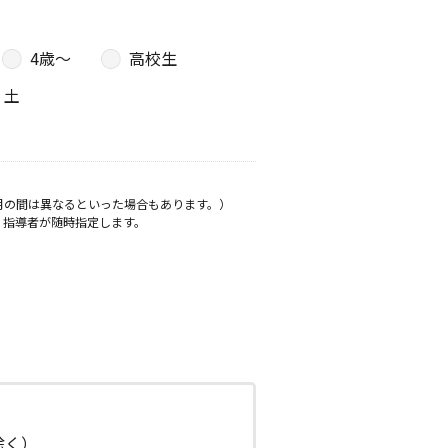
4歳〜
高校生
土
月の間は異なるといった場合もあります。）
、指導者が随時指定します。
日除く）