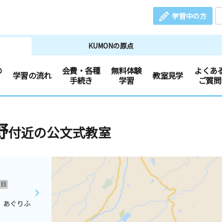
学習中の方
KUMONの原点
の
会費・各種
無料体験
よくあ
学習の流れ
教室見学
手続き
学習
ご質問
野
付近の公文式教室
日
 あぐりふ