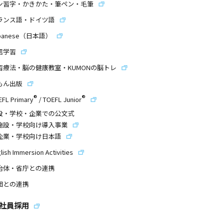
ン習字・かきかた・筆ペン・毛筆
ランス語・ドイツ語
panese（日本語）
信学習
習療法・脳の健康教室・KUMONの脳トレ
もん出版
®
®
EFL Primary
/
TOEFL Junior
設・学校・企業での公文式
施設・学校向け導入事業
企業・学校向け日本語
lish Immersion Activities
治体・省庁との連携
団との連携
社員採用