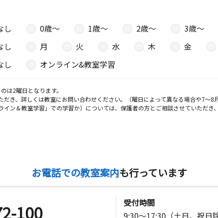
なし
0歳〜
1歳〜
2歳〜
3歳〜
なし
月
火
水
木
金
なし
オンライン&教室学習
のは2曜日となります。
ただき、詳しくは教室にお問い合わせください。（曜日によって異なる場合や7～8
ライン＆教室学習」での学習か）については、保護者の方とご相談させていただき
お電話での教室案内
も行っています
受付時間
72-100
9:30～17:30（土日、祝