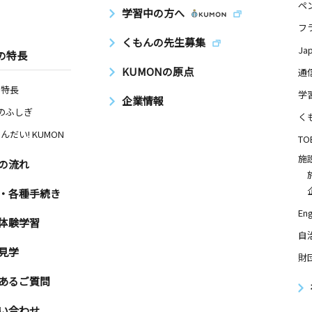
ペ
学習中の方へ
フ
くもんの先生募集
Ja
の特長
KUMONの原点
通
の特長
学
企業情報
Nのふしぎ
く
んだい! KUMON
TO
施
の流れ
・各種手続き
Eng
体験学習
自
見学
財
あるご質問
い合わせ