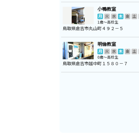
小鴨教室
月
火
水
木
金
土
1歳～高校生
鳥取県倉吉市丸山町４９２－５
明倫教室
月
火
水
木
金
土
0歳～高校生
鳥取県倉吉市越中町１５８０－７