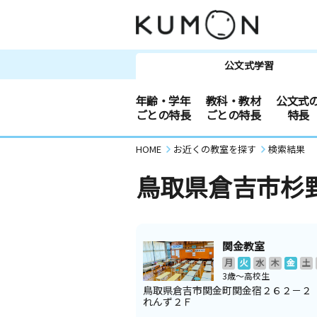
公文式学習
年齢・学年
教科・教材
公文式
ごとの特長
ごとの特長
特長
HOME
お近くの教室を探す
検索結果
鳥取県倉吉市杉
関金教室
月
火
水
木
金
土
3歳～高校生
鳥取県倉吉市関金町関金宿２６２－２
れんず２Ｆ