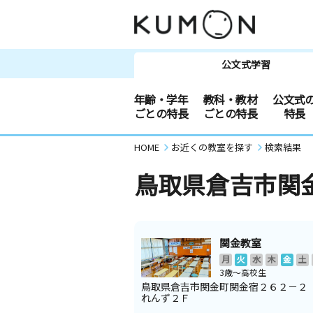
公文式学習
年齢・学年
教科・教材
公文式
ごとの特長
ごとの特長
特長
HOME
お近くの教室を探す
検索結果
鳥取県倉吉市関
関金教室
月
火
水
木
金
土
3歳～高校生
鳥取県倉吉市関金町関金宿２６２－２
れんず２Ｆ