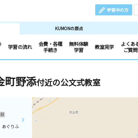
学習中の方
KUMONの原点
の
会費・各種
無料体験
よくあ
学習の流れ
教室見学
手続き
学習
ご質問
金町野添
付近の公文式教室
日
 あぐりふ