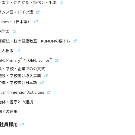
ン習字・かきかた・筆ペン・毛筆
ランス語・ドイツ語
panese（日本語）
信学習
習療法・脳の健康教室・KUMONの脳トレ
もん出版
®
®
EFL Primary
/
TOEFL Junior
設・学校・企業での公文式
施設・学校向け導入事業
企業・学校向け日本語
lish Immersion Activities
治体・省庁との連携
団との連携
社員採用