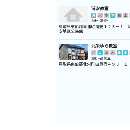
浦安教室
月
火
水
木
金
土
2歳～高校生
鳥取県東伯郡琴浦町浦安１２３－１ 
安地区公民館
北栄ゆら教室
月
火
水
木
金
土
2歳～高校生
鳥取県東伯郡北栄町由良宿４９３－１