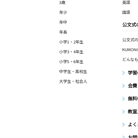
3歳
英語
年少
国語
年中
公文式
年長
公文式
小学1・2年生
KUMO
小学3・4年生
どんなも
小学5・6年生
中学生・高校生
学習
大学生・社会人
会費
無料
教室
よく
お問