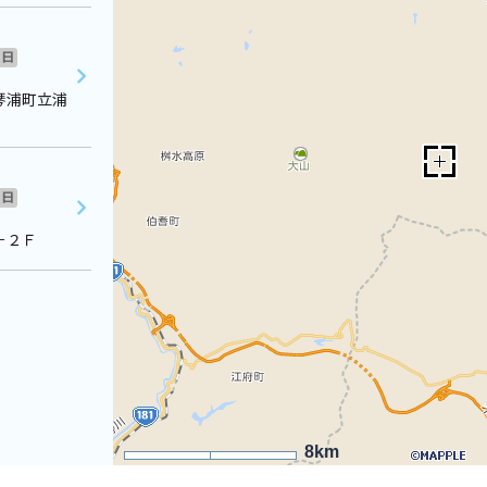
日
琴浦町立浦
日
－２Ｆ
8km