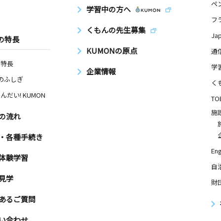
ペ
学習中の方へ
フ
くもんの先生募集
Ja
の特長
KUMONの原点
通
の特長
学
企業情報
Nのふしぎ
く
んだい! KUMON
TO
施
の流れ
・各種手続き
Eng
体験学習
自
見学
財
あるご質問
い合わせ