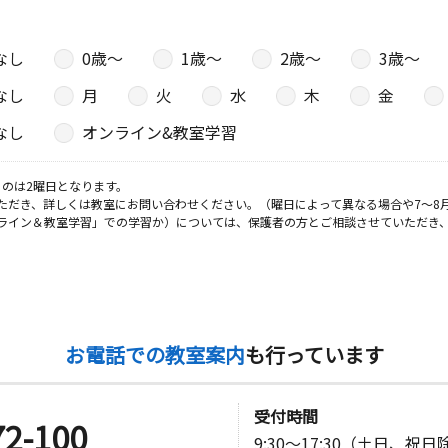
なし
0歳〜
1歳〜
2歳〜
3歳〜
なし
月
火
水
木
金
なし
オンライン&教室学習
のは2曜日となります。
ただき、詳しくは教室にお問い合わせください。（曜日によって異なる場合や7～8
ライン＆教室学習」での学習か）については、保護者の方とご相談させていただき
お電話での教室案内
も行っています
受付時間
72-100
9:30～17:30（土日、祝