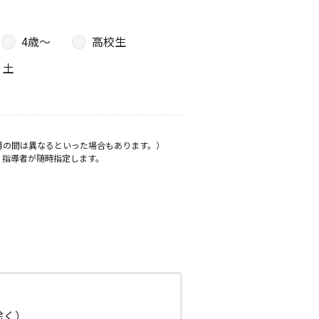
4歳〜
高校生
土
月の間は異なるといった場合もあります。）
、指導者が随時指定します。
日除く）