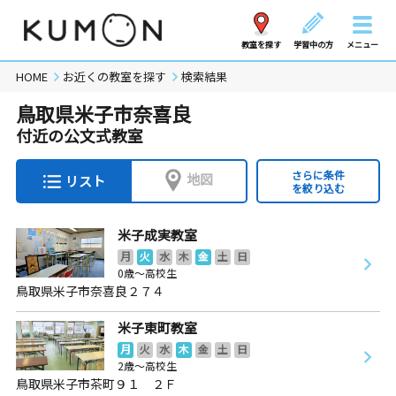
教室を探す
学習中の方
メニュー
HOME
お近くの教室を探す
検索結果
鳥取県米子市奈喜良
付近の公文式教室
さらに条件
地図
リスト
を絞り込む
米子成実教室
月
火
水
木
金
土
日
0歳～高校生
鳥取県米子市奈喜良２７４
米子東町教室
月
火
水
木
金
土
日
2歳～高校生
鳥取県米子市茶町９１ ２Ｆ