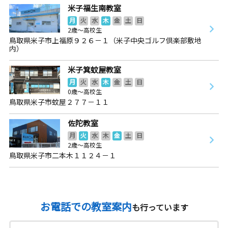
米子福生南教室
月
火
水
木
金
土
日
2歳～高校生
鳥取県米子市上福原９２６－１（米子中央ゴルフ倶楽部敷地
内）
米子箕蚊屋教室
月
火
水
木
金
土
日
0歳～高校生
鳥取県米子市蚊屋２７７－１１
佐陀教室
月
火
水
木
金
土
日
2歳～高校生
鳥取県米子市二本木１１２４－１
お電話での教室案内
も行っています