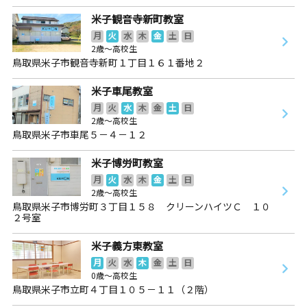
米子観音寺新町教室
月
火
水
木
金
土
日
2歳～高校生
鳥取県米子市観音寺新町１丁目１６１番地２
米子車尾教室
月
火
水
木
金
土
日
2歳～高校生
鳥取県米子市車尾５－４－１２
米子博労町教室
月
火
水
木
金
土
日
2歳～高校生
鳥取県米子市博労町３丁目１５８ クリーンハイツＣ １０
２号室
米子義方東教室
月
火
水
木
金
土
日
0歳～高校生
鳥取県米子市立町４丁目１０５－１１（２階）