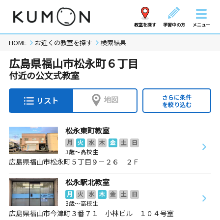
教室を探す
学習中の方
メニュー
HOME
お近くの教室を探す
検索結果
広島県福山市松永町６丁目
付近の公文式教室
さらに条件
地図
リスト
を絞り込む
松永東町教室
月
火
水
木
金
土
日
3歳～高校生
広島県福山市松永町５丁目９－２６ ２Ｆ
松永駅北教室
月
火
水
木
金
土
日
3歳～高校生
広島県福山市今津町３番７１ 小林ビル １０４号室