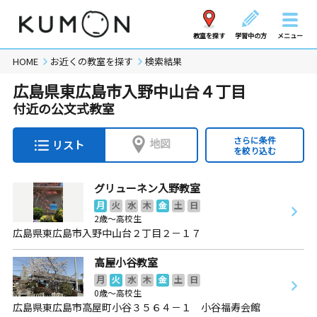
教室を探す
学習中の方
メニュー
HOME
お近くの教室を探す
検索結果
広島県東広島市入野中山台４丁目
付近の公文式教室
さらに条件
地図
リスト
を絞り込む
グリューネン入野教室
月
火
水
木
金
土
日
2歳～高校生
広島県東広島市入野中山台２丁目２－１７
高屋小谷教室
月
火
水
木
金
土
日
0歳～高校生
広島県東広島市高屋町小谷３５６４－１ 小谷福寿会館