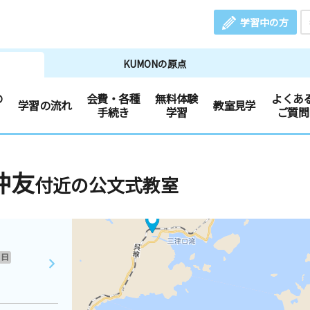
学習中の方
KUMONの原点
の
会費・各種
無料体験
よくあ
学習の流れ
教室見学
手続き
学習
ご質問
沖友
付近の公文式教室
日