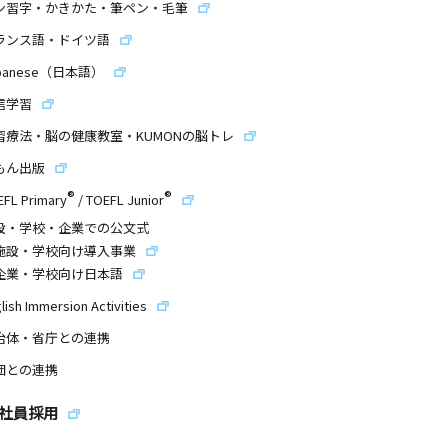
ン習字・かきかた・筆ペン・毛筆
ランス語・ドイツ語
panese（日本語）
信学習
習療法・脳の健康教室・KUMONの脳トレ
もん出版
®
®
EFL Primary
/
TOEFL Junior
設・学校・企業での公文式
施設・学校向け導入事業
企業・学校向け日本語
lish Immersion Activities
治体・省庁との連携
団との連携
社員採用