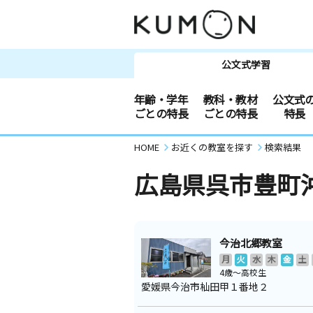
公文式学習
年齢・学年
教科・教材
公文式
ごとの特長
ごとの特長
特長
HOME
お近くの教室を探す
検索結果
広島県呉市豊町
今治北郷教室
月
火
水
木
金
土
4歳～高校生
愛媛県今治市杣田甲１番地２