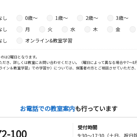
日
なし
0歳〜
1歳〜
2歳〜
3歳〜
なし
月
火
水
木
金
なし
オンライン&教室学習
日
のは2曜日となります。
ただき、詳しくは教室にお問い合わせください。（曜日によって異なる場合や7～8
ライン＆教室学習」での学習か）については、保護者の方とご相談させていただき
日
お電話での教室案内
も行っています
日
受付時間
72-100
9:30～17:30（土日、祝