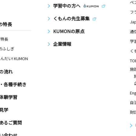
ペ
学習中の方へ
フ
くもんの先生募集
Ja
の特長
KUMONの原点
通
の特長
学
企業情報
Nのふしぎ
く
んだい! KUMON
TO
施
の流れ
・各種手続き
Eng
体験学習
自
見学
財
あるご質問
い合わせ