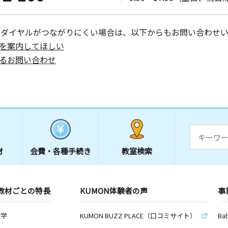
日
ーダイヤルがつながりにくい場合は、以下からもお問い合わせい
を案内してほしい
るお問い合わせ
日
日
材
会費・
各種手続き
教室検索
ＪＡ今治立
教材ごとの特長
KUMON体験者の声
事
日
数学
KUMON BUZZ PLACE（口コミサイト）
Ba