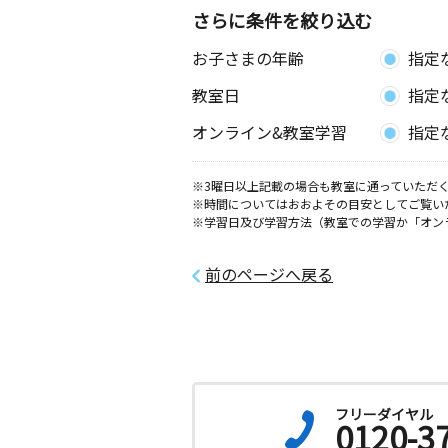
安浦町教室
さらに条件を絞り込む
月
火
水
木
金
土
お子さまの年齢
指定
2歳～高校生
広島県呉市安浦町中央２丁目３－７
教室日
指定
今治浅川西教室
オンライン&教室学習
指定
月
火
水
木
金
土
0歳～高校生
※3曜日以上記載の場合も教室に通っていただく
愛媛県今治市別宮町９丁目５－１８
※時間についてはおおよその目安としてご覧い
※学習日及び学習方法（教室での学習か「オン
今治馬越教室
月
火
水
木
金
土
前のページへ戻る
0歳～高校生
愛媛県今治市馬越町１丁目６－３０
今治別宮中央教室
月
火
水
木
金
土
0歳～高校生
フリーダイヤル
愛媛県今治市大正町５丁目４－４５
0120-3