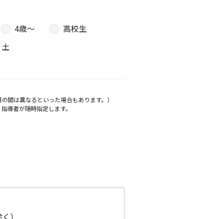
4歳〜
高校生
土
月の間は異なるといった場合もあります。）
、指導者が随時指定します。
日除く）