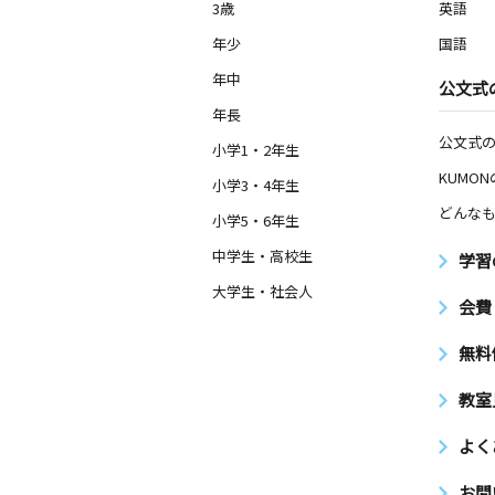
3歳
英語
年少
国語
年中
公文式
年長
公文式
小学1・2年生
KUMO
小学3・4年生
どんなも
小学5・6年生
中学生・高校生
学習
大学生・社会人
会費
無料
教室
よく
お問