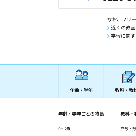
今治別名教室
月
火
水
木
金
土
なお、フリ
0歳～高校生
愛媛県今治市別名４０２－１
近くの教室
学習に関す
今治松本町教室
月
火
水
木
金
土
3歳～中学生
愛媛県今治市松本町３丁目５－７
立花教室
月
火
水
木
金
土
2歳～高校生
年齢・学年
教科・教
愛媛県今治市郷本町１丁目２－１５ 
花店別棟テナントビル１Ｆ
年齢・学年ごとの特長
教科・
郷新屋敷教室
月
火
水
木
金
土
2歳～高校生
0～2歳
算数・
愛媛県今治市郷新屋敷町５丁目３－２