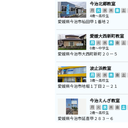
今治北郷教室
月
火
水
木
金
土
4歳～高校生
愛媛県今治市杣田甲１番地２
愛媛大西新町教室
月
火
水
木
金
土
0歳～中学生
愛媛県今治市大西町新町２０ー５
波止浜教室
月
火
水
木
金
土
3歳～高校生
愛媛県今治市地堀１丁目２－２１
今治えんぎ教室
月
火
水
木
金
土
2歳～高校生
愛媛県今治市延喜甲２８３－６