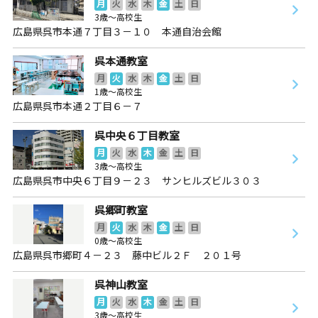
月
火
水
木
金
土
日
3歳～高校生
広島県呉市本通７丁目３－１０ 本通自治会館
呉本通教室
月
火
水
木
金
土
日
1歳～高校生
広島県呉市本通２丁目６－７
呉中央６丁目教室
月
火
水
木
金
土
日
3歳～高校生
広島県呉市中央６丁目９－２３ サンヒルズビル３０３
呉郷町教室
月
火
水
木
金
土
日
0歳～高校生
広島県呉市郷町４－２３ 藤中ビル２Ｆ ２０１号
呉神山教室
月
火
水
木
金
土
日
3歳～高校生