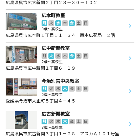
広島県呉市広大新開２丁目２３－３０－１０２
広本町教室
月
火
水
木
金
土
日
0歳～高校生
広島県呉市広本町１丁目１１－３４ 西本広薬局 ２階
広中新開教室
月
火
水
木
金
土
日
2歳～高校生
広島県呉市広中新開１丁目６－１９
今治別宮中央教室
月
火
水
木
金
土
日
0歳～高校生
愛媛県今治市大正町５丁目４－４５
広古新開教室
月
火
水
木
金
土
日
3歳～高校生
広島県呉市広古新開３丁目１－２８ アスカＡ１０１号室