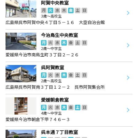
阿賀中央教室
月
火
水
木
金
土
日
3歳～高校生
広島県呉市阿賀中央４丁目５－１６ 大空自治会館
今治鳥生中央教室
月
火
水
木
金
土
日
2歳～中学生
愛媛県今治市南鳥生町３丁目２－２６
呉阿賀教室
月
火
水
木
金
土
日
2歳～高校生
広島県呉市阿賀南３丁目１２－２ 呉市阿賀集会所
愛媛朝倉教室
月
火
水
木
金
土
日
4歳～中学生
愛媛県今治市朝倉下甲７４６ー３
呉本通７丁目教室