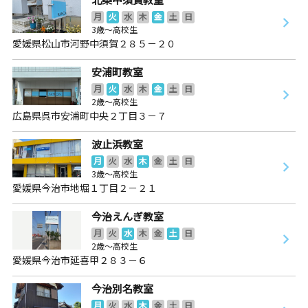
月
火
水
木
金
土
日
3歳～高校生
愛媛県松山市河野中須賀２８５－２０
安浦町教室
月
火
水
木
金
土
日
2歳～高校生
広島県呉市安浦町中央２丁目３－７
波止浜教室
月
火
水
木
金
土
日
3歳～高校生
愛媛県今治市地堀１丁目２－２１
今治えんぎ教室
月
火
水
木
金
土
日
2歳～高校生
愛媛県今治市延喜甲２８３－６
今治別名教室
月
火
水
木
金
土
日