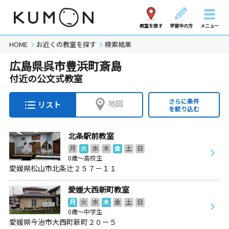
教室を探す
学習中の方
メニュー
HOME
お近くの教室を探す
検索結果
広島県呉市豊浜町斎島
付近の公文式教室
さらに条件
地図
リスト
を絞り込む
北条駅前教室
月
火
水
木
金
土
日
0歳～高校生
愛媛県松山市北条辻２５７－１１
愛媛大西新町教室
月
火
水
木
金
土
日
0歳～中学生
愛媛県今治市大西町新町２０ー５