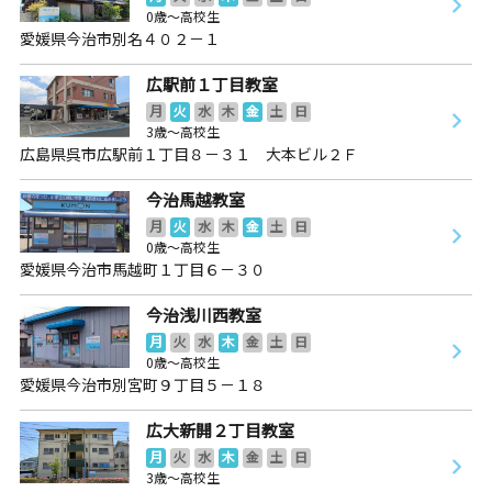
0歳～高校生
愛媛県今治市別名４０２－１
広駅前１丁目教室
月
火
水
木
金
土
日
3歳～高校生
広島県呉市広駅前１丁目８－３１ 大本ビル２Ｆ
今治馬越教室
月
火
水
木
金
土
日
0歳～高校生
愛媛県今治市馬越町１丁目６－３０
今治浅川西教室
月
火
水
木
金
土
日
0歳～高校生
愛媛県今治市別宮町９丁目５－１８
広大新開２丁目教室
月
火
水
木
金
土
日
3歳～高校生