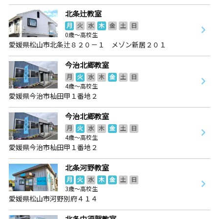
北条辻教室
月
火
水
木
金
土
日
0歳～高校生
愛媛県松山市北条辻８２０－１ メゾン新居２０１
今治北郷教室
月
火
水
木
金
土
日
4歳～高校生
愛媛県今治市杣田甲１番地２
今治北郷教室
月
火
水
木
金
土
日
4歳～高校生
愛媛県今治市杣田甲１番地２
北条河野教室
月
火
水
木
金
土
日
3歳～高校生
愛媛県松山市河野別府４１４
北条中須賀教室