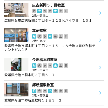
広古新開５丁目教室
月
火
水
木
金
土
日
2歳～高校生
広島県呉市広古新開５丁目６－１２ＳＫハイツⅡ １０１
立花教室
月
火
水
木
金
土
日
2歳～高校生
愛媛県今治市郷本町１丁目２－１５ ＪＡ今治立花店別棟テ
ナントビル１Ｆ
今治松本町教室
月
火
水
木
金
土
日
3歳～中学生
愛媛県今治市松本町３丁目５－７
郷新屋敷教室
月
火
水
木
金
土
日
2歳～高校生
愛媛県今治市郷新屋敷町５丁目３－２