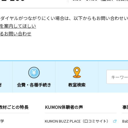
天山ビル１
ーダイヤルがつながりにくい場合は、以下からもお問い合わせい
を案内してほしい
日
るお問い合わせ
材
会費・
各種手続き
教室検索
教材ごとの特長
KUMON体験者の声
事
数学
KUMON BUZZ PLACE（口コミサイト）
Ba