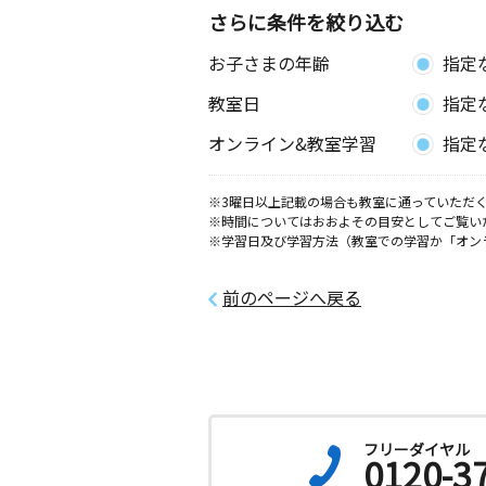
さらに条件を絞り込む
居相１丁目教室
お子さまの年齢
指定
月
火
水
木
金
土
3歳～高校生
教室日
指定
愛媛県松山市居相１丁目２－２巴ハイ
オンライン&教室学習
指定
松山西石井教室
月
火
水
木
金
土
※3曜日以上記載の場合も教室に通っていただく
3歳～高校生
※時間についてはおおよその目安としてご覧い
愛媛県松山市西石井１－５－１１
※学習日及び学習方法（教室での学習か「オン
松山久米教室
前のページへ戻る
月
火
水
木
金
土
3歳～高校生
愛媛県松山市南久米町１１６－１笠井
０３号
松山天山教室
月
火
水
木
金
土
フリーダイヤル
0120-3
3歳～中学生