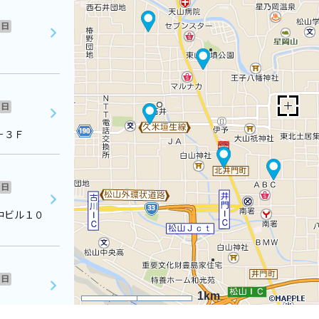
日
日
－３Ｆ
日
中ビル１０
日
1km