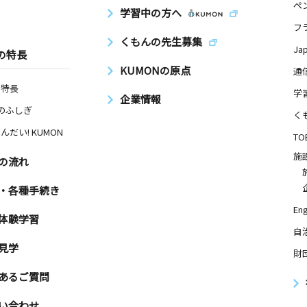
ペ
学習中の方へ
フ
くもんの先生募集
Ja
の特長
KUMONの原点
通
の特長
学
企業情報
Nのふしぎ
く
んだい! KUMON
TO
施
の流れ
・各種手続き
Eng
体験学習
自
見学
財
あるご質問
い合わせ