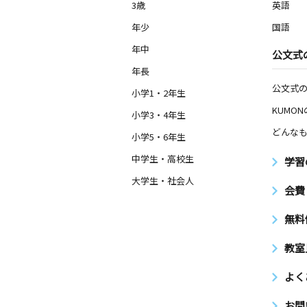
3歳
英語
年少
国語
年中
公文式
年長
公文式
小学1・2年生
KUMO
小学3・4年生
どんなも
小学5・6年生
中学生・高校生
学習
大学生・社会人
会費
無料
教室
よく
お問