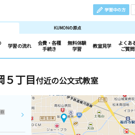
学習中の方
KUMONの原点
の
会費・各種
無料体験
よくあ
学習の流れ
教室見学
手続き
学習
ご質問
岡５丁目
付近の公文式教室
日