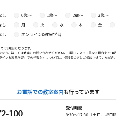
なし
0歳〜
1歳〜
2歳〜
3歳〜
日
なし
月
火
水
木
金
ツ１０１
なし
オンライン&教室学習
日
のは2曜日となります。
ただき、詳しくは教室にお問い合わせください。（曜日によって異なる場合や7～8
ライン＆教室学習」での学習か）については、保護者の方とご相談させていただき
日
第１ビル２
お電話での教室案内
も行っています
日
受付時間
72-100
9:30～17:30（土日、祝