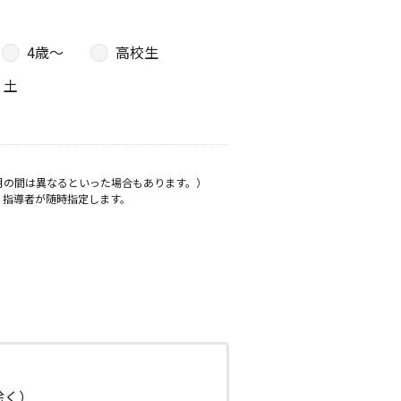
4歳〜
高校生
土
月の間は異なるといった場合もあります。）
、指導者が随時指定します。
日除く）