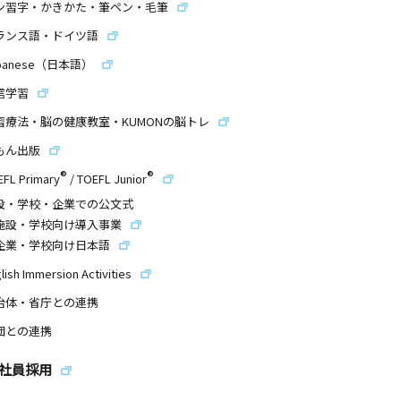
ン習字・かきかた・筆ペン・毛筆
ランス語・ドイツ語
panese（日本語）
信学習
習療法・脳の健康教室・KUMONの脳トレ
もん出版
®
®
EFL Primary
/
TOEFL Junior
設・学校・企業での公文式
施設・学校向け導入事業
企業・学校向け日本語
lish Immersion Activities
治体・省庁との連携
団との連携
社員採用