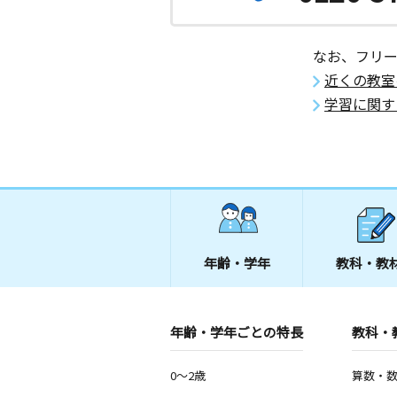
愛媛県松山市天山町３丁目１４－１７
階
なお、フリ
久米南教室
近くの教室
月
火
水
木
金
土
0歳～高校生
学習に関す
愛媛県松山市南久米町６６５－１２
年齢・学年
教科・教
年齢・学年ごとの特長
教科・
0～2歳
算数・