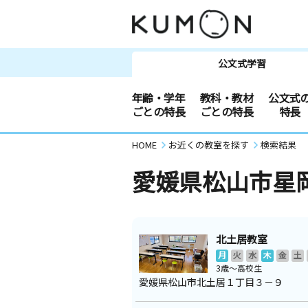
公文式学習
年齢・学年
教科・教材
公文式
ごとの特長
ごとの特長
特長
HOME
お近くの教室を探す
検索結果
愛媛県松山市星
北土居教室
月
火
水
木
金
土
3歳～高校生
愛媛県松山市北土居１丁目３－９