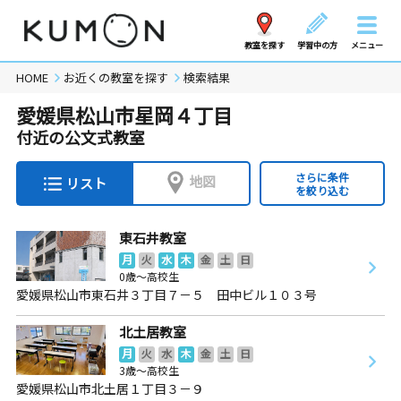
教室を探す
学習中の方
メニュー
HOME
お近くの教室を探す
検索結果
愛媛県松山市星岡４丁目
付近の公文式教室
さらに条件
地図
リスト
を絞り込む
東石井教室
月
火
水
木
金
土
日
0歳～高校生
愛媛県松山市東石井３丁目７－５ 田中ビル１０３号
北土居教室
月
火
水
木
金
土
日
3歳～高校生
愛媛県松山市北土居１丁目３－９