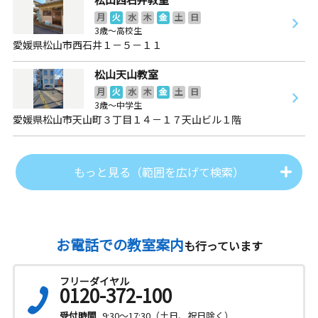
月
火
水
木
金
土
日
3歳～高校生
愛媛県松山市西石井１－５－１１
松山天山教室
月
火
水
木
金
土
日
3歳～中学生
愛媛県松山市天山町３丁目１４－１７天山ビル１階
もっと見る（範囲を広げて検索）
お電話での教室案内
も行っています
フリーダイヤル
0120-372-100
受付時間
9:30～17:30（土日、祝日除く）