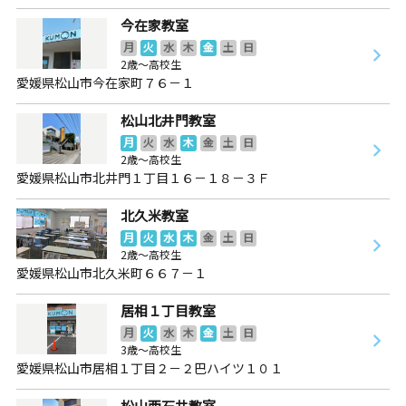
今在家教室
月
火
水
木
金
土
日
2歳～高校生
愛媛県松山市今在家町７６－１
松山北井門教室
月
火
水
木
金
土
日
2歳～高校生
愛媛県松山市北井門１丁目１６－１８－３Ｆ
北久米教室
月
火
水
木
金
土
日
2歳～高校生
愛媛県松山市北久米町６６７－１
居相１丁目教室
月
火
水
木
金
土
日
3歳～高校生
愛媛県松山市居相１丁目２－２巴ハイツ１０１
松山西石井教室