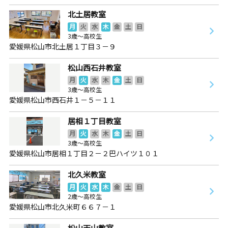
北土居教室
月
火
水
木
金
土
日
3歳～高校生
愛媛県松山市北土居１丁目３－９
松山西石井教室
月
火
水
木
金
土
日
3歳～高校生
愛媛県松山市西石井１－５－１１
居相１丁目教室
月
火
水
木
金
土
日
3歳～高校生
愛媛県松山市居相１丁目２－２巴ハイツ１０１
北久米教室
月
火
水
木
金
土
日
2歳～高校生
愛媛県松山市北久米町６６７－１
松山天山教室