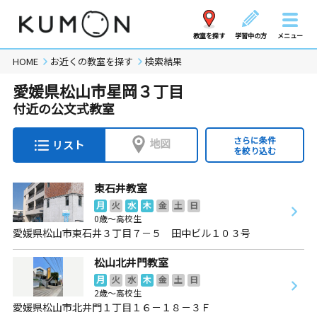
教室を探す
学習中の方
メニュー
HOME
お近くの教室を探す
検索結果
愛媛県松山市星岡３丁目
付近の公文式教室
さらに条件
地図
リスト
を絞り込む
東石井教室
月
火
水
木
金
土
日
0歳～高校生
愛媛県松山市東石井３丁目７－５ 田中ビル１０３号
松山北井門教室
月
火
水
木
金
土
日
2歳～高校生
愛媛県松山市北井門１丁目１６－１８－３Ｆ