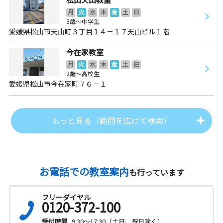
月
火
水
木
金
土
日
3歳～中学生
愛媛県松山市天山町３丁目１４－１７天山ビル１階
今在家教室
月
火
水
木
金
土
日
2歳～高校生
愛媛県松山市今在家町７６－１
もっと見る（範囲を広げて検索）
お電話での教室案内
も行っています
フリーダイヤル
0120-372-100
受付時間
9:30～17:30（土日、祝日除く）