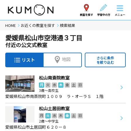
教室を探す
学習中の方
メニュー
HOME
お近くの教室を探す
検索結果
愛媛県松山市空港通３丁目
付近の公文式教室
さらに条件
地図
リスト
を絞り込む
松山南斎院教室
月
火
水
木
金
土
日
3歳～高校生
愛媛県松山市南斎院町１００９ ラ・オーラＳ １階
松山土居田教室
月
火
水
木
金
土
日
2歳～中学生
愛媛県松山市土居田町６２０ー８