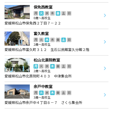
保免西教室
月
火
水
木
金
土
日
0歳～高校生
愛媛県松山市保免西２丁目７－２２
富久教室
月
火
水
木
金
土
日
2歳～高校生
愛媛県松山市富久町３１２ 生石公民館富久分館２階
松山北斎院教室
月
火
水
木
金
土
日
2歳～高校生
愛媛県松山市北斎院町４０３ 中津集会所
余戸中教室
月
火
水
木
金
土
日
3歳～高校生
愛媛県松山市余戸中４丁目８－７ さくら集会所