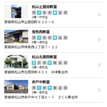
松山土居田教室
月
火
水
木
金
土
日
2歳～中学生
愛媛県松山市土居田町６２０ー８
保免西教室
月
火
水
木
金
土
日
0歳～高校生
愛媛県松山市保免西２丁目７－２２
松山北斎院教室
月
火
水
木
金
土
日
2歳～高校生
愛媛県松山市北斎院町４０３ 中津集会所
余戸中教室
月
火
水
木
金
土
日
3歳～高校生
愛媛県松山市余戸中４丁目８－７ さくら集会所