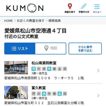
教室を探す
学習中の方
メニュー
HOME
お近くの教室を探す
検索結果
愛媛県松山市空港通４丁目
付近の公文式教室
さらに条件
地図
リスト
を絞り込む
松山南斎院教室
月
火
水
木
金
土
日
3歳～高校生
愛媛県松山市南斎院町１００９ ラ・オーラＳ １階
富久教室
月
火
水
木
金
土
日
2歳～高校生
愛媛県松山市富久町３１２ 生石公民館富久分館２階