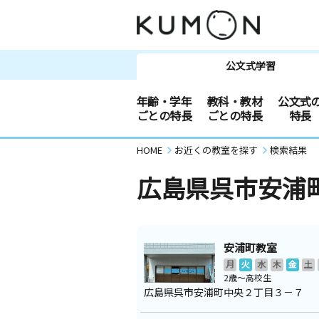
公文式学習
年齢・学年
教科・教材
公文式
ごとの特長
ごとの特長
特長
HOME
お近くの教室を探す
検索結果
広島県呉市安浦
安浦町教室
月
火
水
木
金
土
2歳～高校生
広島県呉市安浦町中央２丁目３－７