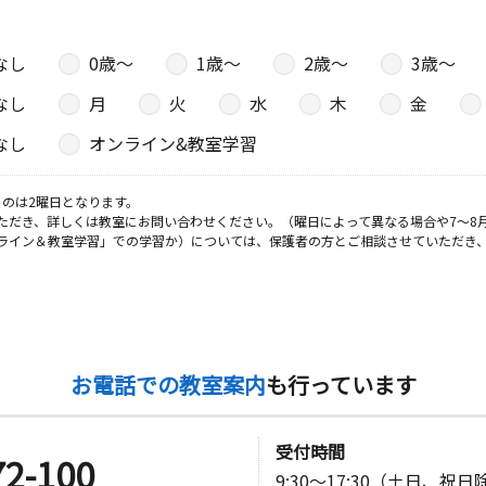
なし
0歳〜
1歳〜
2歳〜
3歳〜
なし
月
火
水
木
金
なし
オンライン&教室学習
のは2曜日となります。
ただき、詳しくは教室にお問い合わせください。（曜日によって異なる場合や7～8
ライン＆教室学習」での学習か）については、保護者の方とご相談させていただき
お電話での教室案内
も行っています
受付時間
72-100
9:30～17:30（土日、祝