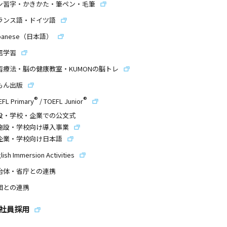
ン習字・かきかた・筆ペン・毛筆
ランス語・ドイツ語
panese（日本語）
信学習
習療法・脳の健康教室・KUMONの脳トレ
もん出版
®
®
EFL Primary
/
TOEFL Junior
設・学校・企業での公文式
施設・学校向け導入事業
企業・学校向け日本語
lish Immersion Activities
治体・省庁との連携
団との連携
社員採用