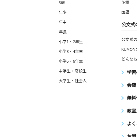
3歳
英語
年少
国語
年中
公文式
年長
公文式
小学1・2年生
KUMO
小学3・4年生
どんなも
小学5・6年生
中学生・高校生
学習
大学生・社会人
会費
無料
教室
よく
お問