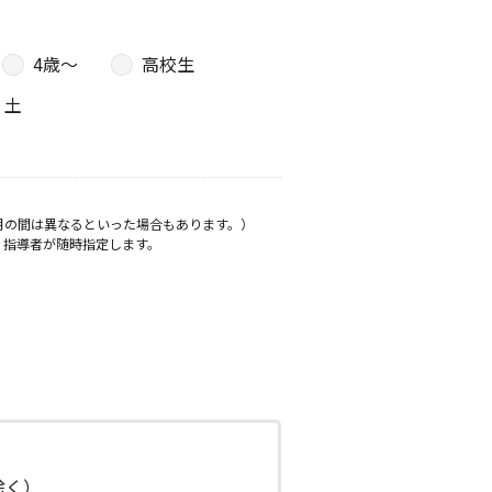
4歳〜
高校生
土
月の間は異なるといった場合もあります。）
、指導者が随時指定します。
日除く）