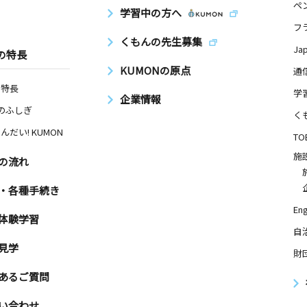
ペ
学習中の方へ
フ
くもんの先生募集
Ja
の特長
KUMONの原点
通
の特長
学
企業情報
Nのふしぎ
く
んだい! KUMON
TO
施
の流れ
・各種手続き
Eng
体験学習
自
見学
財
あるご質問
い合わせ