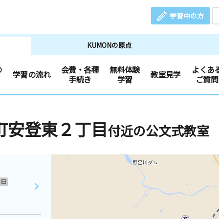
学習中の方
KUMONの原点
の
会費・各種
無料体験
よくあ
学習の流れ
教室見学
手続き
学習
ご質問
町安登東２丁目
付近の公文式教室
日