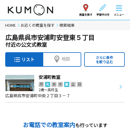
教室を探す
学習中の方
メニュー
HOME
お近くの教室を探す
検索結果
広島県呉市安浦町安登東５丁目
付近の公文式教室
さらに条件
地図
リスト
を絞り込む
安浦町教室
月
火
水
木
金
土
日
2歳～高校生
広島県呉市安浦町中央２丁目３－７
お電話での教室案内
も行っています