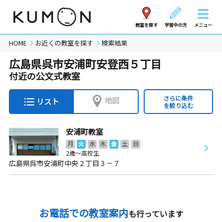
教室を探す
学習中の方
メニュー
HOME
お近くの教室を探す
検索結果
広島県呉市安浦町安登西５丁目
付近の公文式教室
さらに条件
地図
リスト
を絞り込む
安浦町教室
月
火
水
木
金
土
日
2歳～高校生
広島県呉市安浦町中央２丁目３－７
お電話での教室案内
も行っています