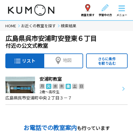
教室を探す
学習中の方
メニュー
HOME
お近くの教室を探す
検索結果
広島県呉市安浦町安登東６丁目
付近の公文式教室
さらに条件
地図
リスト
を絞り込む
安浦町教室
月
火
水
木
金
土
日
2歳～高校生
広島県呉市安浦町中央２丁目３－７
お電話での教室案内
も行っています