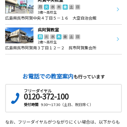
月
火
水
木
金
土
日
3歳～高校生
広島県呉市阿賀中央４丁目５－１６ 大空自治会館
呉阿賀教室
月
火
水
木
金
土
日
2歳～高校生
広島県呉市阿賀南３丁目１２－２ 呉市阿賀集会所
お電話での教室案内
も行っています
フリーダイヤル
0120-372-100
受付時間
9:30～17:30（土日、祝日除く）
なお、フリーダイヤルがつながりにくい場合は、以下からも