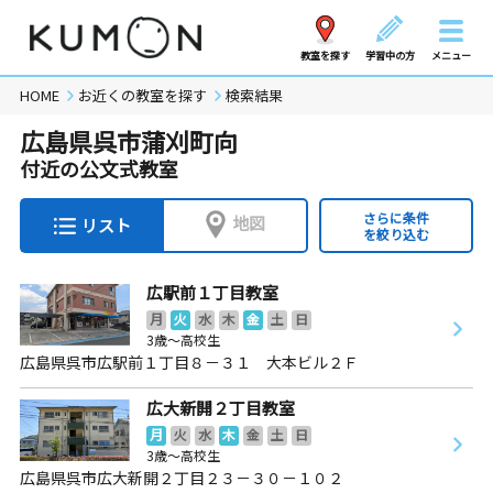
教室を探す
学習中の方
メニュー
HOME
お近くの教室を探す
検索結果
広島県呉市蒲刈町向
付近の公文式教室
さらに条件
地図
リスト
を絞り込む
広駅前１丁目教室
月
火
水
木
金
土
日
3歳～高校生
広島県呉市広駅前１丁目８－３１ 大本ビル２Ｆ
広大新開２丁目教室
月
火
水
木
金
土
日
3歳～高校生
広島県呉市広大新開２丁目２３－３０－１０２