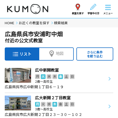
教室を探す
学習中の方
メニュー
HOME
お近くの教室を探す
検索結果
広島県呉市安浦町中畑
付近の公文式教室
さらに条件
地図
リスト
を絞り込む
広中新開教室
月
火
水
木
金
土
日
2歳～高校生
広島県呉市広中新開１丁目６－１９
広大新開２丁目教室
月
火
水
木
金
土
日
3歳～高校生
広島県呉市広大新開２丁目２３－３０－１０２