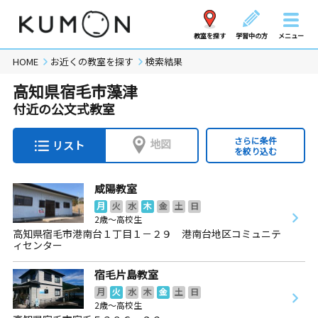
教室を探す
学習中の方
メニュー
HOME
お近くの教室を探す
検索結果
高知県宿毛市藻津
付近の公文式教室
さらに条件
地図
リスト
を絞り込む
咸陽教室
月
火
水
木
金
土
日
2歳～高校生
高知県宿毛市港南台１丁目１－２９ 港南台地区コミュニテ
ィセンター
宿毛片島教室
月
火
水
木
金
土
日
2歳～高校生