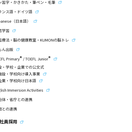
ン習字・かきかた・筆ペン・毛筆
ランス語・ドイツ語
panese（日本語）
信学習
習療法・脳の健康教室・KUMONの脳トレ
もん出版
®
®
EFL Primary
/
TOEFL Junior
設・学校・企業での公文式
施設・学校向け導入事業
企業・学校向け日本語
lish Immersion Activities
治体・省庁との連携
団との連携
社員採用