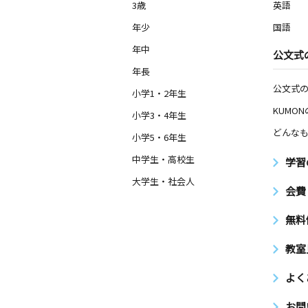
3歳
英語
年少
国語
年中
公文式
年長
公文式
小学1・2年生
KUMO
小学3・4年生
どんなも
小学5・6年生
中学生・高校生
学習
大学生・社会人
会費
無料
教室
よく
お問