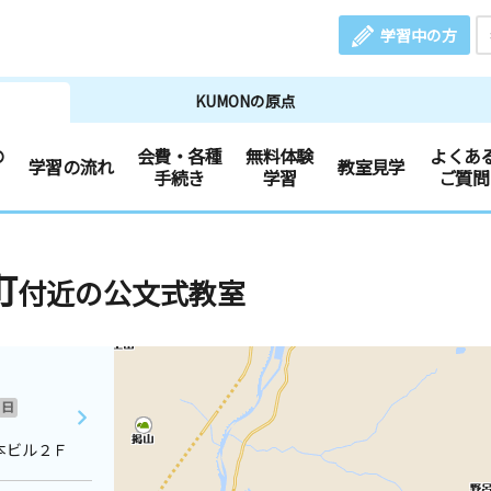
学習中の方
KUMONの原点
の
会費・各種
無料体験
よくあ
学習の流れ
教室見学
手続き
学習
ご質問
町
付近の公文式教室
日
本ビル２Ｆ