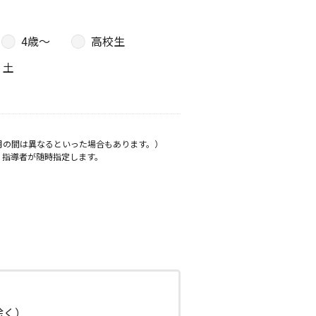
4歳〜
高校生
土
月の間は異なるといった場合もあります。）
、指導者が随時指定します。
日除く）