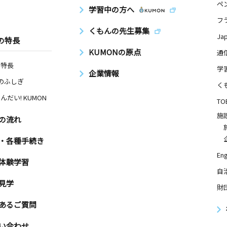
ペ
学習中の方へ
フ
くもんの先生募集
Ja
の特長
KUMONの原点
通
の特長
学
企業情報
Nのふしぎ
く
んだい! KUMON
TO
施
の流れ
・各種手続き
Eng
体験学習
自
見学
財
あるご質問
い合わせ