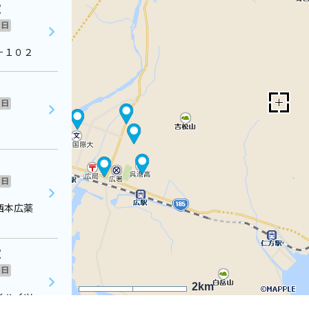
室
日
－１０２
日
日
西本広薬
室
日
2km
Ｋハイツ