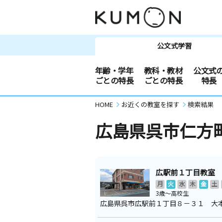
公文式学習
年齢・学年
教科・教材
公文式
ごとの特長
ごとの特長
特長
HOME
お近くの教室を探す
検索結果
広島県呉市仁方
広駅前１丁目教室
月
火
水
木
金
土
3歳～高校生
広島県呉市広駅前１丁目８－３１ 大