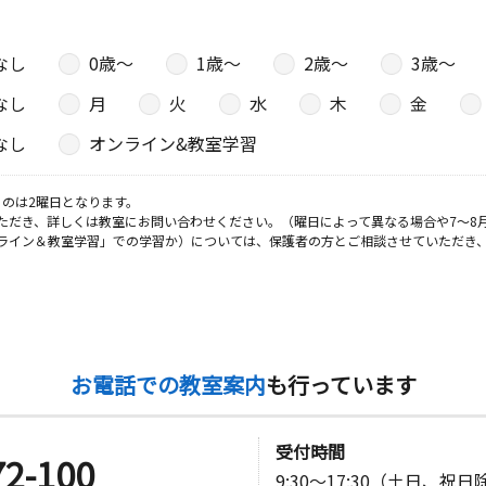
なし
0歳〜
1歳〜
2歳〜
3歳〜
なし
月
火
水
木
金
なし
オンライン&教室学習
のは2曜日となります。
ただき、詳しくは教室にお問い合わせください。（曜日によって異なる場合や7～8
ライン＆教室学習」での学習か）については、保護者の方とご相談させていただき
お電話での教室案内
も行っています
受付時間
72-100
9:30～17:30（土日、祝