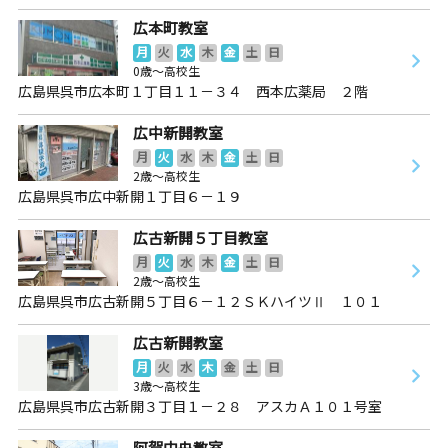
広本町教室
月
火
水
木
金
土
日
0歳～高校生
広島県呉市広本町１丁目１１－３４ 西本広薬局 ２階
広中新開教室
月
火
水
木
金
土
日
2歳～高校生
広島県呉市広中新開１丁目６－１９
広古新開５丁目教室
月
火
水
木
金
土
日
2歳～高校生
広島県呉市広古新開５丁目６－１２ＳＫハイツⅡ １０１
広古新開教室
月
火
水
木
金
土
日
3歳～高校生
広島県呉市広古新開３丁目１－２８ アスカＡ１０１号室
阿賀中央教室