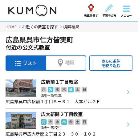
教室を探す
学習中の方
メニュー
HOME
お近くの教室を探す
検索結果
広島県呉市仁方皆実町
付近の公文式教室
さらに条件
地図
リスト
を絞り込む
広駅前１丁目教室
月
火
水
木
金
土
日
3歳～高校生
広島県呉市広駅前１丁目８－３１ 大本ビル２Ｆ
広大新開２丁目教室
月
火
水
木
金
土
日
3歳～高校生
広島県呉市広大新開２丁目２３－３０－１０２