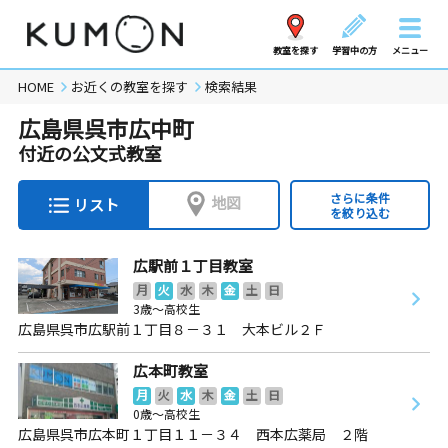
教室を探す
学習中の方
メニュー
HOME
お近くの教室を探す
検索結果
広島県呉市広中町
付近の公文式教室
さらに条件
地図
リスト
を絞り込む
広駅前１丁目教室
月
火
水
木
金
土
日
3歳～高校生
広島県呉市広駅前１丁目８－３１ 大本ビル２Ｆ
広本町教室
月
火
水
木
金
土
日
0歳～高校生
広島県呉市広本町１丁目１１－３４ 西本広薬局 ２階