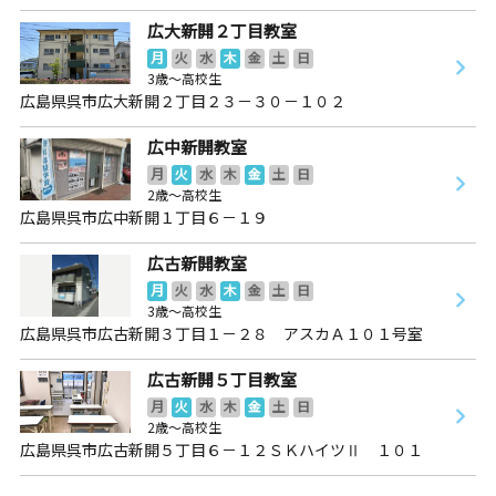
広大新開２丁目教室
月
火
水
木
金
土
日
3歳～高校生
広島県呉市広大新開２丁目２３－３０－１０２
広中新開教室
月
火
水
木
金
土
日
2歳～高校生
広島県呉市広中新開１丁目６－１９
広古新開教室
月
火
水
木
金
土
日
3歳～高校生
広島県呉市広古新開３丁目１－２８ アスカＡ１０１号室
広古新開５丁目教室
月
火
水
木
金
土
日
2歳～高校生
広島県呉市広古新開５丁目６－１２ＳＫハイツⅡ １０１