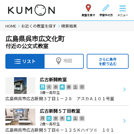
教室を探す
学習中の方
メニュー
HOME
お近くの教室を探す
検索結果
広島県呉市広文化町
付近の公文式教室
さらに条件
地図
リスト
を絞り込む
広古新開教室
月
火
水
木
金
土
日
3歳～高校生
広島県呉市広古新開３丁目１－２８ アスカＡ１０１号室
広古新開５丁目教室
月
火
水
木
金
土
日
2歳～高校生
広島県呉市広古新開５丁目６－１２ＳＫハイツⅡ １０１