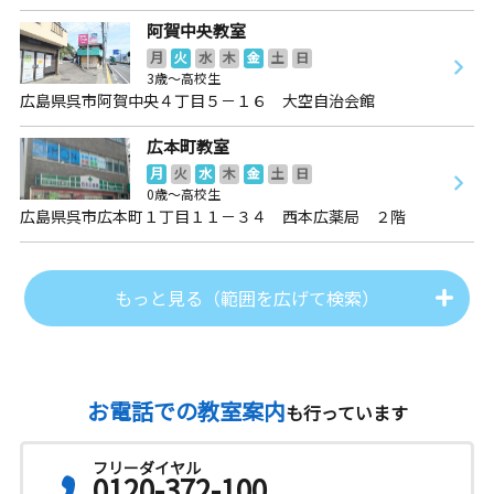
阿賀中央教室
月
火
水
木
金
土
日
3歳～高校生
広島県呉市阿賀中央４丁目５－１６ 大空自治会館
広本町教室
月
火
水
木
金
土
日
0歳～高校生
広島県呉市広本町１丁目１１－３４ 西本広薬局 ２階
もっと見る（範囲を広げて検索）
お電話での教室案内
も行っています
フリーダイヤル
0120-372-100