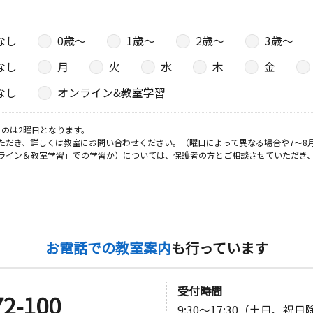
室
なし
0歳〜
1歳〜
2歳〜
3歳〜
日
なし
月
火
水
木
金
ウェライ２
なし
オンライン&教室学習
のは2曜日となります。
日
ただき、詳しくは教室にお問い合わせください。（曜日によって異なる場合や7～8
ライン＆教室学習」での学習か）については、保護者の方とご相談させていただき
日
お電話での教室案内
も行っています
受付時間
72-100
9:30～17:30（土日、祝