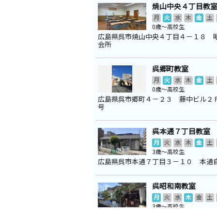
焼山中央４丁目教
月
火
水
木
金
土
0歳～高校生
広島県呉市焼山中央４丁目４－１８ 
会所
呉郷町教室
月
火
水
木
金
土
0歳～高校生
広島県呉市郷町４－２３ 藤中ビル２
号
呉本通７丁目教室
月
火
水
木
金
土
3歳～高校生
広島県呉市本通７丁目３－１０ 本通
呉昭和南教室
月
火
水
木
金
土
3歳～高校生
広島県呉市焼山此原町４－１４