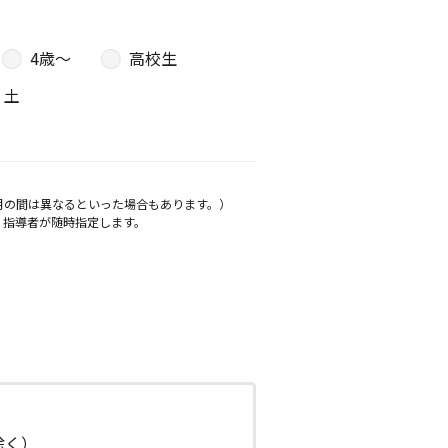
4歳〜
高校生
土
月の間は異なるといった場合もあります。）
、指導者が随時指定します。
日除く）