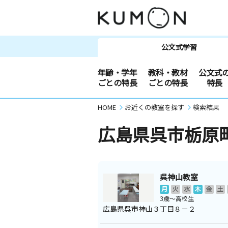
公文式学習
年齢・学年
教科・教材
公文式
ごとの特長
ごとの特長
特長
HOME
お近くの教室を探す
検索結果
広島県呉市栃原
呉神山教室
月
火
水
木
金
土
3歳～高校生
広島県呉市神山３丁目８－２