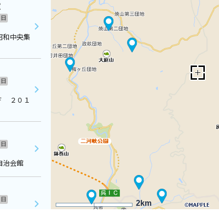
室
日
昭和中央集
日
Ｆ ２０１
日
自治会館
日
2km