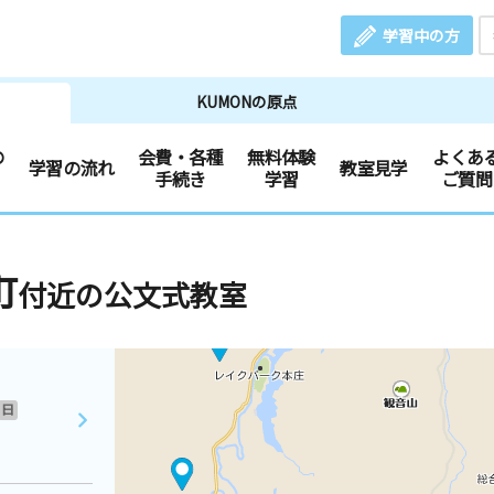
学習中の方
KUMONの原点
の
会費・各種
無料体験
よくあ
学習の流れ
教室見学
手続き
学習
ご質問
町
付近の公文式教室
日