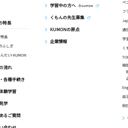
ペ
学習中の方へ
フ
くもんの先生募集
Ja
の特長
KUMONの原点
通
の特長
学
企業情報
Nのふしぎ
く
んだい! KUMON
TO
施
の流れ
・各種手続き
Eng
体験学習
自
見学
財
あるご質問
い合わせ