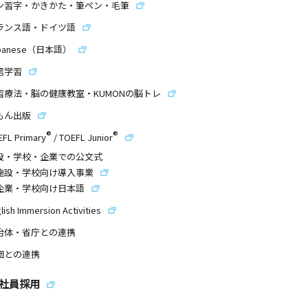
ン習字・かきかた・筆ペン・毛筆
ランス語・ドイツ語
panese（日本語）
信学習
習療法・脳の健康教室・KUMONの脳トレ
もん出版
®
®
EFL Primary
/
TOEFL Junior
設・学校・企業での公文式
施設・学校向け導入事業
企業・学校向け日本語
lish Immersion Activities
治体・省庁との連携
団との連携
社員採用