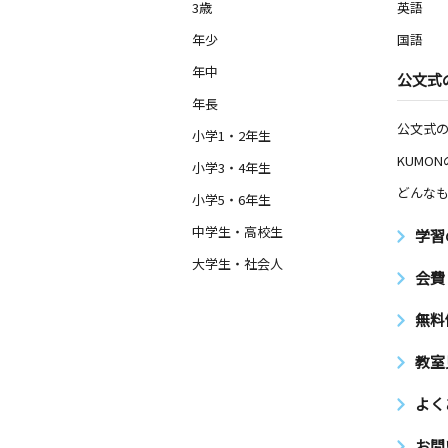
3歳
英語
年少
国語
年中
公文式
年長
公文式
小学1・2年生
KUMO
小学3・4年生
どんなも
小学5・6年生
中学生・高校生
学習
大学生・社会人
会費
無料
教室
よく
お問