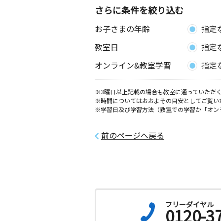
さらに条件を絞り込む
昭和西小学校前教
お子さまの年齢
指定
月
火
水
木
金
土
3歳～高校生
教室日
指定
広島県呉市焼山宮ヶ迫１丁目９－３ 
００３－１０２
オンライン&教室学習
指定
夢ケ丘教室
※3曜日以上記載の場合も教室に通っていただく
月
火
水
木
金
土
※時間についてはおおよその目安としてご覧い
0歳～高校生
※学習日及び学習方法（教室での学習か「オン
広島県呉市押込１丁目１１－８
前のページへ戻る
呉三条４丁目教室
月
火
水
木
金
土
3歳～高校生
広島県呉市三条４丁目１１－２０
フリーダイヤル
0120-3