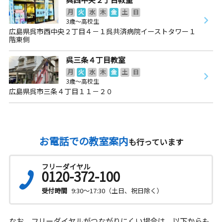
月
火
水
木
金
土
日
3歳～高校生
広島県呉市西中央２丁目４－１呉共済病院イーストタワー１
階東側
呉三条４丁目教室
月
火
水
木
金
土
日
3歳～高校生
広島県呉市三条４丁目１１－２０
お電話での教室案内
も行っています
フリーダイヤル
0120-372-100
受付時間
9:30～17:30（土日、祝日除く）
なお、フリーダイヤルがつながりにくい場合は、以下からも