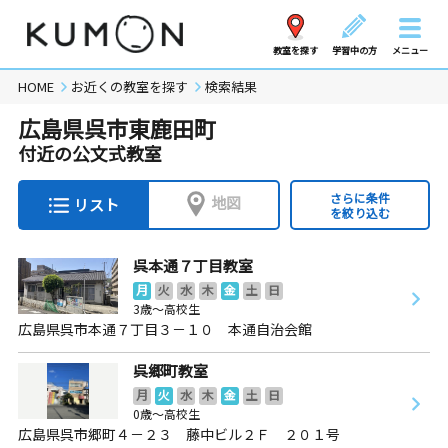
教室を探す
学習中の方
メニュー
HOME
お近くの教室を探す
検索結果
広島県呉市東鹿田町
付近の公文式教室
さらに条件
地図
リスト
を絞り込む
呉本通７丁目教室
月
火
水
木
金
土
日
3歳～高校生
広島県呉市本通７丁目３－１０ 本通自治会館
呉郷町教室
月
火
水
木
金
土
日
0歳～高校生
広島県呉市郷町４－２３ 藤中ビル２Ｆ ２０１号