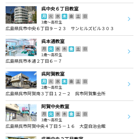
呉中央６丁目教室
月
火
水
木
金
土
日
3歳～高校生
広島県呉市中央６丁目９－２３ サンヒルズビル３０３
呉本通教室
月
火
水
木
金
土
日
1歳～高校生
広島県呉市本通２丁目６－７
呉阿賀教室
月
火
水
木
金
土
日
2歳～高校生
広島県呉市阿賀南３丁目１２－２ 呉市阿賀集会所
阿賀中央教室
月
火
水
木
金
土
日
3歳～高校生
広島県呉市阿賀中央４丁目５－１６ 大空自治会館
呉西中央２丁目教室