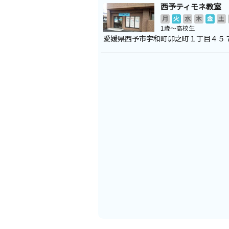
西予ティモネ教室
月
火
水
木
金
土
1歳～高校生
愛媛県西予市宇和町卯之町１丁目４５