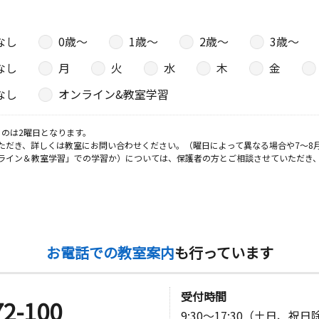
なし
0歳〜
1歳〜
2歳〜
3歳〜
なし
月
火
水
木
金
なし
オンライン&教室学習
のは2曜日となります。
ただき、詳しくは教室にお問い合わせください。（曜日によって異なる場合や7～8
ライン＆教室学習」での学習か）については、保護者の方とご相談させていただき
お電話での教室案内
も行っています
受付時間
72-100
9:30～17:30（土日、祝