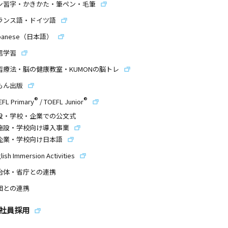
ン習字・かきかた・筆ペン・毛筆
ランス語・ドイツ語
panese（日本語）
信学習
習療法・脳の健康教室・KUMONの脳トレ
もん出版
®
®
EFL Primary
/
TOEFL Junior
設・学校・企業での公文式
施設・学校向け導入事業
企業・学校向け日本語
lish Immersion Activities
治体・省庁との連携
団との連携
社員採用