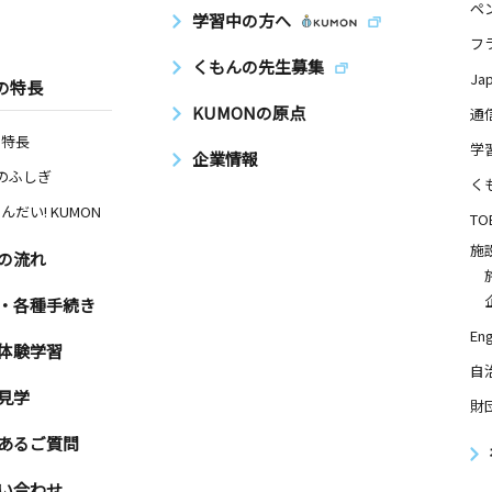
ペ
学習中の方へ
フ
くもんの先生募集
Ja
の特長
KUMONの原点
通
の特長
学
企業情報
Nのふしぎ
く
んだい! KUMON
TO
施
の流れ
・各種手続き
Eng
体験学習
自
見学
財
あるご質問
い合わせ