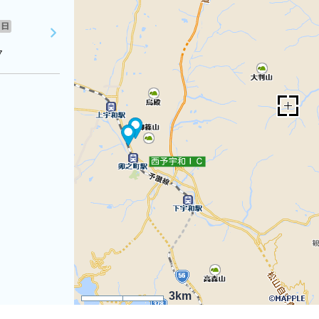
日
７
3km