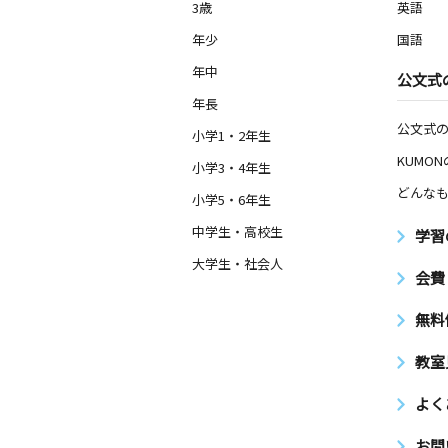
3歳
英語
年少
国語
年中
公文式
年長
公文式
小学1・2年生
KUMO
小学3・4年生
どんなも
小学5・6年生
中学生・高校生
学習
大学生・社会人
会費
無料
教室
よく
お問