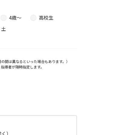
4歳〜
高校生
土
月の間は異なるといった場合もあります。）
、指導者が随時指定します。
日除く）