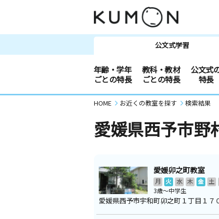
公文式学習
年齢・学年
教科・教材
公文式
ごとの特長
ごとの特長
特長
HOME
お近くの教室を探す
検索結果
愛媛県西予市野
愛媛卯之町教室
月
火
水
木
金
土
3歳～中学生
愛媛県西予市宇和町卯之町１丁目１７