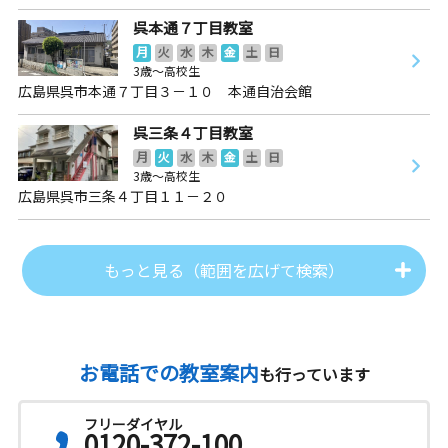
呉本通７丁目教室
月
火
水
木
金
土
日
3歳～高校生
広島県呉市本通７丁目３－１０ 本通自治会館
呉三条４丁目教室
月
火
水
木
金
土
日
3歳～高校生
広島県呉市三条４丁目１１－２０
もっと見る（範囲を広げて検索）
お電話での教室案内
も行っています
フリーダイヤル
0120-372-100