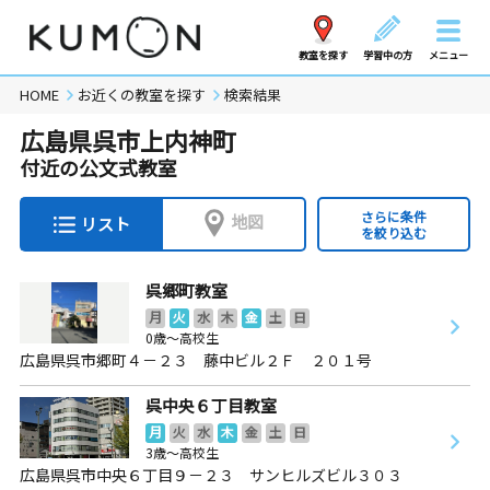
教室を探す
学習中の方
メニュー
HOME
お近くの教室を探す
検索結果
広島県呉市上内神町
付近の公文式教室
さらに条件
地図
リスト
を絞り込む
呉郷町教室
月
火
水
木
金
土
日
0歳～高校生
広島県呉市郷町４－２３ 藤中ビル２Ｆ ２０１号
呉中央６丁目教室
月
火
水
木
金
土
日
3歳～高校生
広島県呉市中央６丁目９－２３ サンヒルズビル３０３