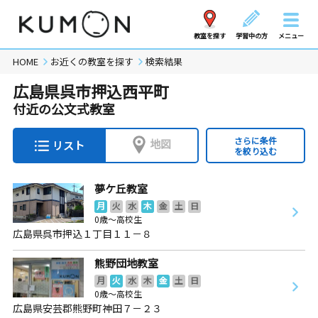
教室を探す
学習中の方
メニュー
HOME
お近くの教室を探す
検索結果
広島県呉市押込西平町
付近の公文式教室
さらに条件
地図
リスト
を絞り込む
夢ケ丘教室
月
火
水
木
金
土
日
0歳～高校生
広島県呉市押込１丁目１１－８
熊野団地教室
月
火
水
木
金
土
日
0歳～高校生
広島県安芸郡熊野町神田７－２３