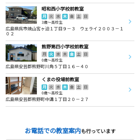
昭和西小学校前教室
月
火
水
木
金
土
日
3歳～高校生
広島県呉市焼山宮ヶ迫１丁目９－３ ウェライ２００３－１
０２
熊野第四小学校前教室
月
火
水
木
金
土
日
0歳～高校生
広島県安芸郡熊野町川角５丁目１６－４０
くまの役場前教室
月
火
水
木
金
土
日
0歳～高校生
広島県安芸郡熊野町中溝１丁目２０－２７
お電話での教室案内
も行っています